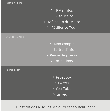
NOS SITES
IRMa Infos
Risques.tv
Mémento du Maire
Résilience Tour
ADHERENTS
Mon compte
Lettre d'info
Revue de presse
Formations
RESEAUX
Facebook
Twitter
You Tube
Linkedin
L'Institut des Risques Majeurs est soutenu par :