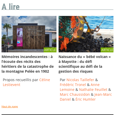
A lire
ARTICLE
ARTICLE
Mémoires incandescentes : à
Naissance du « bébé volcan »
l’écoute des récits des
à Mayotte : du défi
héritiers de la catastrophe de
scientifique au défi de la
la montagne Pelée en 1902
gestion des risques
Propos recueillis par
Céline
Par
Nicolas Taillefer
&
Lestievent
Frédéric Tronel
&
Anne
Lemoine
&
Nathalie Feuillet
&
Marc Chaussidon
&
Jean-Marc
Daniel
&
Éric Humler
Haut de page