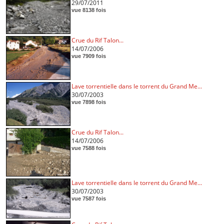
29/07/2011
vue 8138 fois
Crue du Rif Talon...
14/07/2006
vue 7909 fois
Lave torrentielle dans le torrent du Grand Me...
30/07/2003
vue 7898 fois
Crue du Rif Talon...
14/07/2006
vue 7588 fois
Lave torrentielle dans le torrent du Grand Me...
30/07/2003
vue 7587 fois