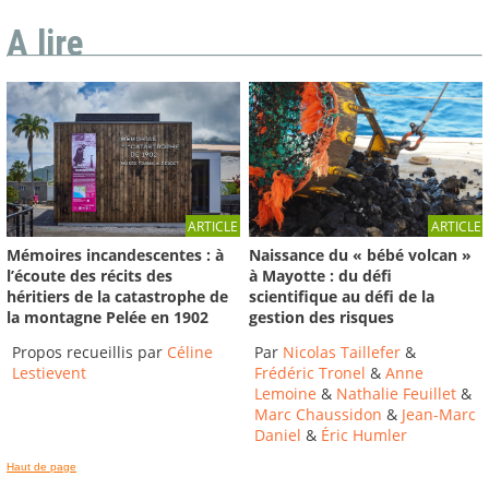
A lire
ARTICLE
ARTICLE
Mémoires incandescentes : à
Naissance du « bébé volcan »
l’écoute des récits des
à Mayotte : du défi
héritiers de la catastrophe de
scientifique au défi de la
la montagne Pelée en 1902
gestion des risques
Propos recueillis par
Céline
Par
Nicolas Taillefer
&
Lestievent
Frédéric Tronel
&
Anne
Lemoine
&
Nathalie Feuillet
&
Marc Chaussidon
&
Jean-Marc
Daniel
&
Éric Humler
Haut de page