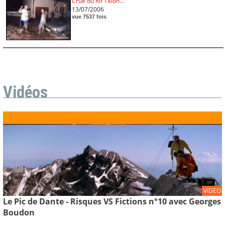
Crue du Rif Talon...
13/07/2006
vue 7537 fois
Vidéos
VIDEO
Le Pic de Dante - Risques VS Fictions n°10 avec Georges
Boudon