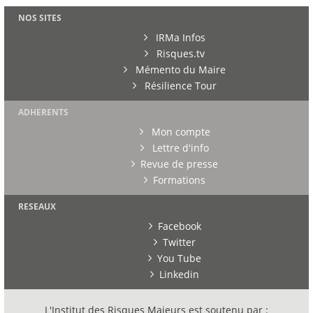
NOS SITES
IRMa Infos
Risques.tv
Mémento du Maire
Résilience Tour
ADHERENTS
Mon compte
Lettre d'info
Revue de presse
Formations
RESEAUX
Facebook
Twitter
You Tube
Linkedin
L'Institut des Risques Majeurs est soutenu par :