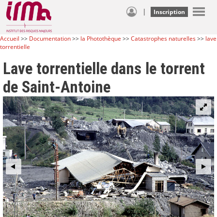
|
Inscription
Accueil
>>
Documentation
>>
la Photothèque
>>
Catastrophes naturelles
>>
lave
torrentielle
Lave torrentielle dans le torrent
de Saint-Antoine