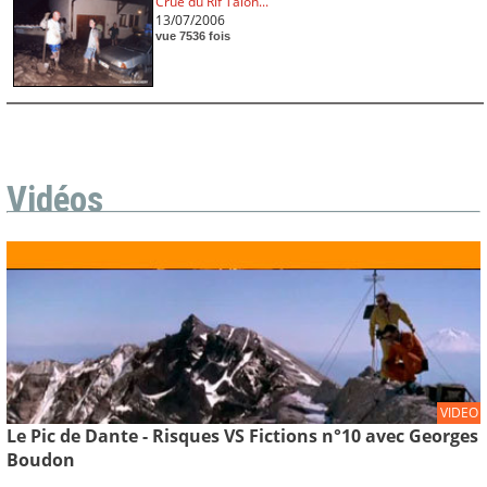
Crue du Rif Talon...
13/07/2006
vue 7536 fois
Vidéos
VIDEO
Le Pic de Dante - Risques VS Fictions n°10 avec Georges
Boudon