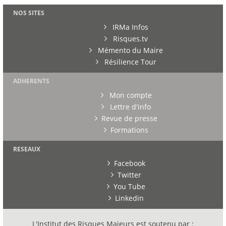
NOS SITES
IRMa Infos
Risques.tv
Mémento du Maire
Résilience Tour
ADHERENTS
Mon compte
Lettre d'info
Revue de presse
Formations
RESEAUX
Facebook
Twitter
You Tube
Linkedin
L'Institut des Risques Majeurs est soutenu par :