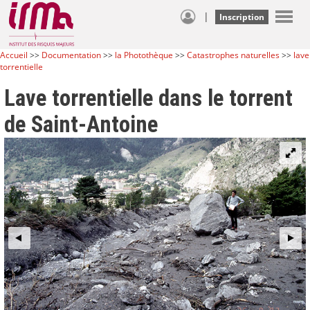
|
Inscription
Accueil
>>
Documentation
>>
la Photothèque
>>
Catastrophes naturelles
>>
lave
torrentielle
Lave torrentielle dans le torrent
de Saint-Antoine