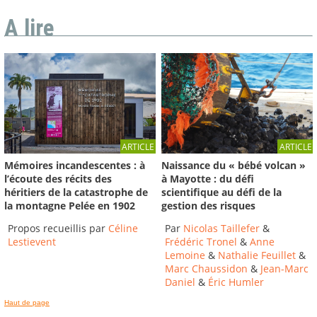
A lire
ARTICLE
ARTICLE
Mémoires incandescentes : à
Naissance du « bébé volcan »
l’écoute des récits des
à Mayotte : du défi
héritiers de la catastrophe de
scientifique au défi de la
la montagne Pelée en 1902
gestion des risques
Propos recueillis par
Céline
Par
Nicolas Taillefer
&
Lestievent
Frédéric Tronel
&
Anne
Lemoine
&
Nathalie Feuillet
&
Marc Chaussidon
&
Jean-Marc
Daniel
&
Éric Humler
Haut de page