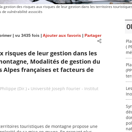
a gestion des risques aux risques de leur gestion dans les territoires touristiq
s de vulnérabilité associés
O
rimer
| vu 3435 fois |
Ajouter aux favoris
|
Partager
Pla
( P
x risques de leur gestion dans les
mé
 montagne, Modalités de gestion du
Pla
s Alpes françaises et facteurs de
(P
te
Le
hilippe (Dir.)
-
Université Joseph Fourier - Institut
Ino
Syn
déc
dom
pol
 territoires touristiques de montagne propose une
nat
omplexité de sa mise en œuvre. En prenant plus