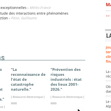
Ma
 exceptionnelles -
Météo-France
étude des interactions entre phénomènes
>> 
ction -
Piton, Guillaume
L
Jo
ter
ns
cli
fin
s
"La
"Prévention des
"Changem
La 
reconnaissance de
risques
climatique
ré
l'état de
industriels : état
France - Ét
catastrophe
des lieux 2001-
connaissan
Ob
at
naturelle."
2026."
2025."
da
[ Ressource électronique ]
[ Ressource électronique ]
[ Ressource élec
s."
Le 
0000
0000
0000
Al
ue ]