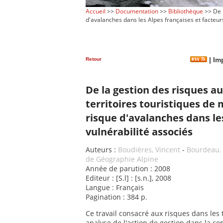
Accueil
>>
Documentation
>>
Bibliothèque
>> De l
d'avalanches dans les Alpes françaises et facteur
Retour
|
Imp
De la gestion des risques au
territoires touristiques de
risque d'avalanches dans le
vulnérabilité associés
Auteurs :
Boudières, Vincent
-
Bourdeau, P
de Géographie Alpine
Année de parution : 2008
Editeur : [S.l] : [s.n.], 2008
Langue : Français
Pagination : 384 p.
Ce travail consacré aux risques dans les
analyse de l'action de gestion dans la c