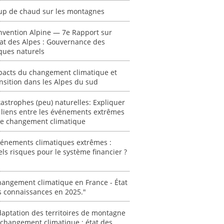
"Ident
up de chaud sur les montagnes
lignes 
pour d
nvention Alpine — 7e Rapport sur
résilie
tat des Alpes : Gouvernance des
propos
ques naturels
autori
acteur
pacts du changement climatique et
des Alpe
nsition dans les Alpes du sud
[ Ressour
astrophes (peu) naturelles: Expliquer
Stéphanie
 liens entre les événements extrêmes
0000
 le changement climatique
vénements climatiques extrêmes :
ls risques pour le système financier ?
angement climatique en France - État
s connaissances en 2025."
aptation des territoires de montagne
changement climatique : état des