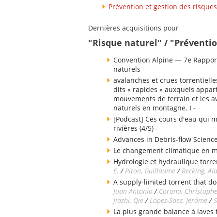
Prévention et gestion des risques
Dernières acquisitions pour
"Risque naturel" / "Préventio
Convention Alpine — 7e Rapport
naturels -
avalanches et crues torrentielle
dits « rapides » auxquels appart
mouvements de terrain et les av
naturels en montagne. I -
[Podcast] Ces cours d'eau qui m
rivières (4/5) -
Advances in Debris-flow Science
Le changement climatique en 
Hydrologie et hydraulique torren
E.
/
Piton, Guillaume
/
Recking, Al
A supply-limited torrent that do
Juan Antonio
/
Corona, Christoph
Jiazhi, Qie
/
Lopez-Saez, Jérôme
/
S
La plus grande balance à laves