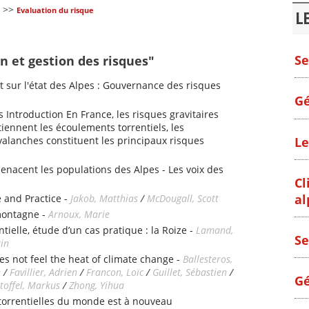
>>
Evaluation du risque
L
Se
n et gestion des risques"
 sur l'état des Alpes : Gouvernance des risques
Gé
s Introduction En France, les risques gravitaires
iennent les écoulements torrentiels, les
alanches constituent les principaux risques
Le
enacent les populations des Alpes - Les voix des
Cl
al
 and Practice -
Jakob, Matthias
/
McDougall, Scott
montagne -
Arnoux, Marie
tielle, étude d’un cas pratique : la Roize -
Lamand,
Se
ain
es not feel the heat of climate change -
Ballesteros,
e
/
Favillier, Adrien
/
Francon, Loïc
/
Guillet, Sébastien
/
Gé
toffel, Markus
/
Zhong, Yihua
 torrentielles du monde est à nouveau