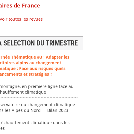
ires de France
Voir toutes les revues
A SELECTION DU TRIMESTRE
urnée Thématique #3 : Adapter les
ritoires alpins au changement
matique : Face aux risques quels
ancements et stratégies ?
ent
"Plan ministériel
"Événements
montagne, en première ligne face au
 en
de gestion des
climatiques
chauffement climatique
at des
vagues de
extrêmes : quels
ces en
chaleur."
risques pour le
servatoire du changement climatique
système financier
ns les Alpes du Nord — Bilan 2023
[ Ressource électronique ]
? "
tronique ]
0000
réchauffement climatique dans les
[ Ressource électronique ]
pes
0000