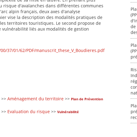
du risque d'avalanches dans différentes communes
Pla
'arc alpin français, deux axes d'analyse
(PP
er vise la description des modalités pratiques de
d'i
 les territoires touristiques. Le second propose de
de 
e vulnérabilité liés aux modalités de gestion
des
Pla
cs/00/37/01/62/PDF/manuscrit_these_V_Boudieres.pdf
(PP
pr
Ri
Ind
rég
con
nat
>>
Aménagement du territoire
>>
Plan de Prévention
Pla
pré
>>
Evaluation du risque
>>
Vulnérabilité
re