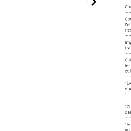
Co
Co
l'é
ris
Im
tra
Cat
les
et
"É
que
"
"Ch
de
"Ad
au 