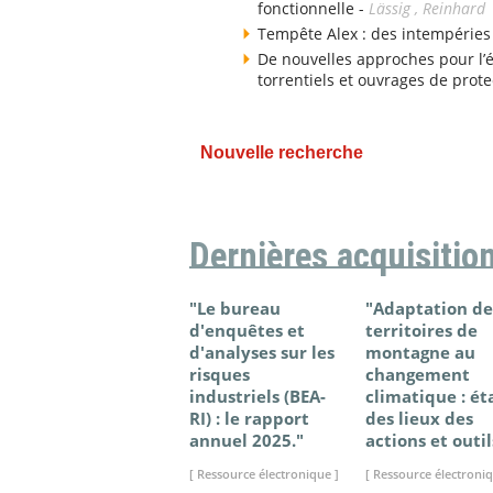
fonctionnelle -
Lässig , Reinhard
Tempête Alex : des intempéries
De nouvelles approches pour l’
torrentiels et ouvrages de prote
Nouvelle recherche
Dernières acquisitio
"Le bureau
"Adaptation de
d'enquêtes et
territoires de
d'analyses sur les
montagne au
risques
changement
industriels (BEA-
climatique : ét
RI) : le rapport
des lieux des
annuel 2025."
actions et outil
[ Ressource électronique ]
[ Ressource électroniq