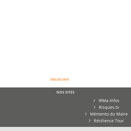
Haut de page
NOS SITES
IRMa Infos
Risques.tv
Mémento du Maire
Résilience Tour