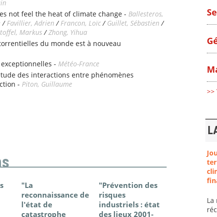
ain
Se
es not feel the heat of climate change -
Ballesteros,
e
/
Favillier, Adrien
/
Francon, Loïc
/
Guillet, Sébastien
/
toffel, Markus
/
Zhong, Yihua
Gé
 torrentielles du monde est à nouveau
 exceptionnelles -
Météo-France
Ma
étude des interactions entre phénomènes
ction -
Piton, Guillaume
>> 
L
Jo
ns
ter
cli
fin
s
"La
"Prévention des
"Changem
reconnaissance de
risques
climatique
La 
l'état de
industriels : état
France - Ét
ré
catastrophe
des lieux 2001-
connaissan