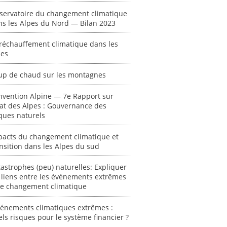
système financier
[ Ressource électronique ]
servatoire du changement climatique
? "
ns les Alpes du Nord — Bilan 2023
tronique ]
0000
[ Ressource électronique ]
réchauffement climatique dans les
0000
pes
"Ident
lignes 
up de chaud sur les montagnes
pour d
résilie
nvention Alpine — 7e Rapport sur
propos
tat des Alpes : Gouvernance des
autori
ques naturels
acteur
des Alpe
pacts du changement climatique et
nsition dans les Alpes du sud
[ Ressour
Stéphanie
astrophes (peu) naturelles: Expliquer
0000
 liens entre les événements extrêmes
 le changement climatique
vénements climatiques extrêmes :
ls risques pour le système financier ?