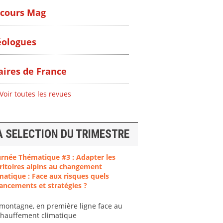
cours Mag
ologues
ires de France
Voir toutes les revues
A SELECTION DU TRIMESTRE
urnée Thématique #3 : Adapter les
ritoires alpins au changement
matique : Face aux risques quels
ancements et stratégies ?
ent
"Plan ministériel
"Événements
 en
de gestion des
climatiques
montagne, en première ligne face au
at des
vagues de
extrêmes : quels
chauffement climatique
ces en
chaleur."
risques pour le