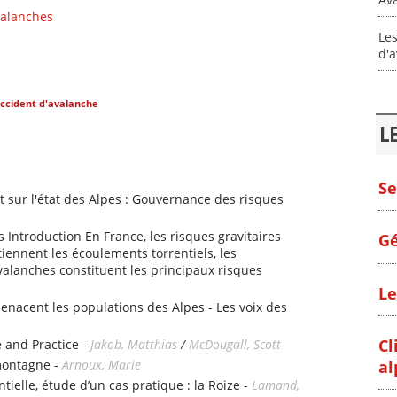
valanches
Les
d'a
ccident d'avalanche
L
Se
 sur l'état des Alpes : Gouvernance des risques
s Introduction En France, les risques gravitaires
Gé
iennent les écoulements torrentiels, les
alanches constituent les principaux risques
Le
enacent les populations des Alpes - Les voix des
Cl
 and Practice -
Jakob, Matthias
/
McDougall, Scott
al
montagne -
Arnoux, Marie
tielle, étude d’un cas pratique : la Roize -
Lamand,