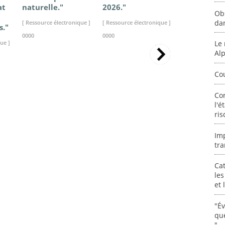
at
naturelle."
2026."
2025."
Ob
da
[ Ressource électronique ]
[ Ressource électronique ]
[ Ressource élec
s."
0000
0000
0000
ue ]
Le 
Al
Co
Co
l'é
ris
Im
tra
Cat
les
et
"É
que
"