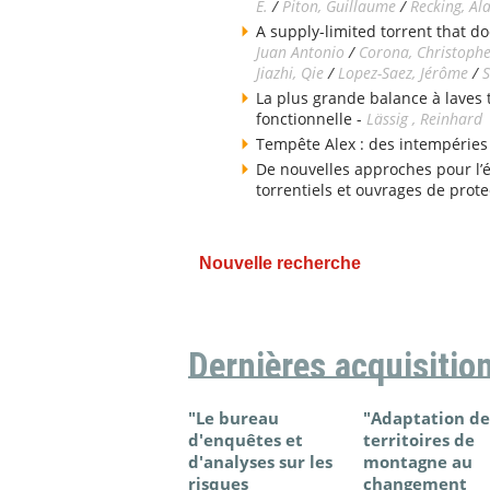
E.
/
Piton, Guillaume
/
Recking, Al
A supply-limited torrent that do
Juan Antonio
/
Corona, Christoph
Jiazhi, Qie
/
Lopez-Saez, Jérôme
/
S
La plus grande balance à laves
fonctionnelle -
Lässig , Reinhard
Tempête Alex : des intempéries
De nouvelles approches pour l’
torrentiels et ouvrages de prote
Nouvelle recherche
Dernières acquisitio
"Le bureau
"Adaptation de
d'enquêtes et
territoires de
d'analyses sur les
montagne au
risques
changement