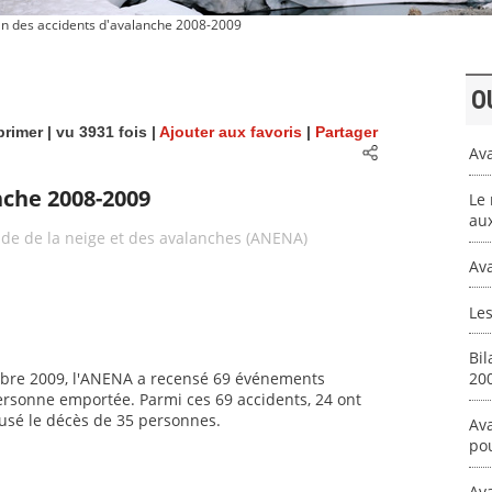
an des accidents d'avalanche 2008-2009
O
rimer
| vu 3931 fois |
Ajouter aux favoris
|
Partager
Av
nche 2008-2009
Le
aux
tude de la neige et des avalanches (ANENA)
Ava
Les
Bil
embre 2009, l'ANENA a recensé 69 événements
20
rsonne emportée. Parmi ces 69 accidents, 24 ont
usé le décès de 35 personnes.
Av
pou
Ava