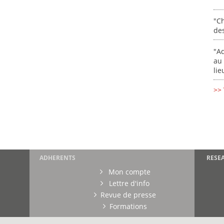
"Ch
de
"Ad
au 
lie
>> 
ADHERENTS
RESE
Mon compte
Lettre d'info
Revue de presse
Formations