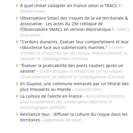
À quel climat s’adapter en France selon la TRACC ? -
Météo-France
Observatoire Smacl des risques de la vie territoriale &
associative - Les actes du 23e colloque de
l’Observatoire SMACL en version électronique ! -
SMACL
Assurances
"Cordons dunaires. Evaluer leur comportement et leur
robustesse face aux submersions marines." -
Centre
d'études et d'expertise sur les risques, l'environnement, la
mobilité et l'aménagement (Cerema)
"Évaluer la praticabilité des ponts routiers après un
séisme" -
Centre d'études et d'expertise sur les risques,
l'environnement, la mobilité et l'aménagement (Cerema)
En Guyane, une commune menacée par un littoral des
plus mouvants au monde -
Dubesset, Enzo
La culture de l'alerte en France -
Association française
pour la prévention des catastrophes naturelles et
technologiques (AFPCNT)
Résilience tour : diffuser la culture du risque dans les
territoires -
Jaguenaud, Bernard