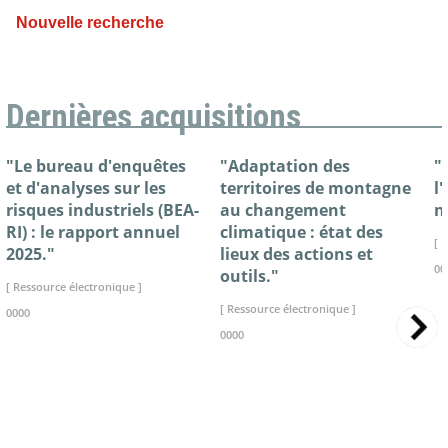
Nouvelle recherche
Dernières acquisitions
"Le bureau d'enquêtes
"Adaptation des
"
et d'analyses sur les
territoires de montagne
l
risques industriels (BEA-
au changement
n
RI) : le rapport annuel
climatique : état des
[ 
2025."
lieux des actions et
00
outils."
[ Ressource électronique ]
[ Ressource électronique ]
0000
0000