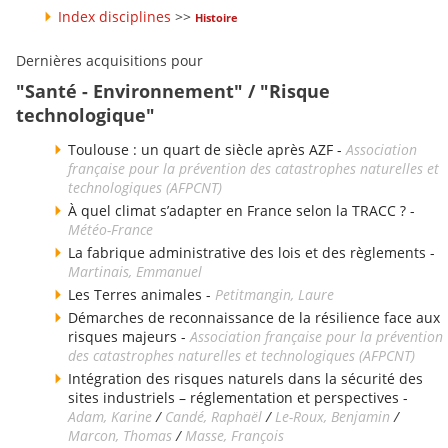
Index disciplines
>>
Histoire
Dernières acquisitions pour
"Santé - Environnement" / "Risque
technologique"
Toulouse : un quart de siècle après AZF -
Association
française pour la prévention des catastrophes naturelles et
technologiques (AFPCNT)
À quel climat s’adapter en France selon la TRACC ? -
Météo-France
La fabrique administrative des lois et des règlements -
Martinais, Emmanuel
Les Terres animales -
Petitmangin, Laure
Démarches de reconnaissance de la résilience face aux
risques majeurs -
Association française pour la prévention
des catastrophes naturelles et technologiques (AFPCNT)
Intégration des risques naturels dans la sécurité des
sites industriels – réglementation et perspectives -
Adam, Karine
/
Candé, Raphaël
/
Le-Roux, Benjamin
/
Marcon, Thomas
/
Masse, François