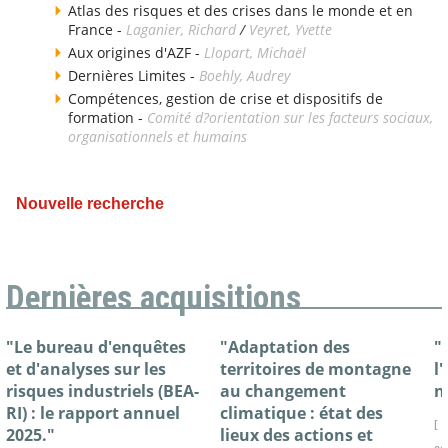
Atlas des risques et des crises dans le monde et en
France -
Laganier, Richard
/
Veyret, Yvette
Aux origines d'AZF -
Llopart, Michaël
Dernières Limites -
Boehly, Audrey
Compétences, gestion de crise et dispositifs de
formation -
Comité d?orientation sur les facteurs sociaux,
organisationnels et humains
Nouvelle recherche
Dernières acquisitions
"Le bureau d'enquêtes
"Adaptation des
"
et d'analyses sur les
territoires de montagne
l
risques industriels (BEA-
au changement
n
RI) : le rapport annuel
climatique : état des
[ 
2025."
lieux des actions et