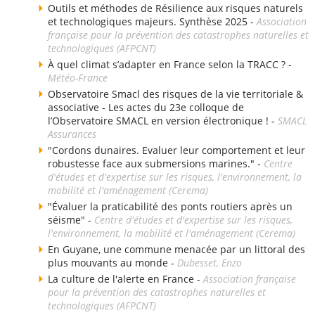
Outils et méthodes de Résilience aux risques naturels
et technologiques majeurs. Synthèse 2025 -
Association
française pour la prévention des catastrophes naturelles et
technologiques (AFPCNT)
À quel climat s’adapter en France selon la TRACC ? -
Météo-France
Observatoire Smacl des risques de la vie territoriale &
associative - Les actes du 23e colloque de
l’Observatoire SMACL en version électronique ! -
SMACL
Assurances
"Cordons dunaires. Evaluer leur comportement et leur
robustesse face aux submersions marines." -
Centre
d'études et d'expertise sur les risques, l'environnement, la
mobilité et l'aménagement (Cerema)
"Évaluer la praticabilité des ponts routiers après un
séisme" -
Centre d'études et d'expertise sur les risques,
l'environnement, la mobilité et l'aménagement (Cerema)
En Guyane, une commune menacée par un littoral des
plus mouvants au monde -
Dubesset, Enzo
La culture de l'alerte en France -
Association française
pour la prévention des catastrophes naturelles et
technologiques (AFPCNT)