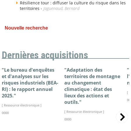
Résilience tour : diffuser la culture du risque dans les
territoires -
Jaguenaud, Bernard
Nouvelle recherche
Dernières acquisitions
"Le bureau d'enquêtes
"Adaptation des
"
et d'analyses sur les
territoires de montagne
l
risques industriels (BEA-
au changement
n
RI) : le rapport annuel
climatique : état des
[ 
2025."
lieux des actions et
00
outils."
[ Ressource électronique ]
[ Ressource électronique ]
0000
0000