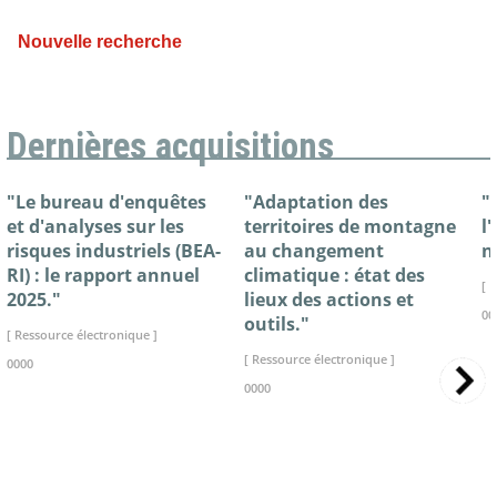
Nouvelle recherche
Dernières acquisitions
"Le bureau d'enquêtes
"Adaptation des
"
et d'analyses sur les
territoires de montagne
l
risques industriels (BEA-
au changement
n
RI) : le rapport annuel
climatique : état des
[ 
2025."
lieux des actions et
00
outils."
[ Ressource électronique ]
[ Ressource électronique ]
0000
0000