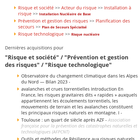
Risque et société
>>
Acteur du risque
>>
Installation à
risque
>>
Installation Nucléaire de Base
Prévention et gestion des risques
>>
Planification des
secours
>>
Plan de Secours Spécialisé
Risque technologique
>>
Risque nucléaire
Dernières acquisitions pour
"Risque et société" / "Prévention et gestion
des risques" / "Risque technologique"
Observatoire du changement climatique dans les Alpes
du Nord — Bilan 2023 -
avalanches et crues torrentielles Introduction En
France, les risques gravitaires dits « rapides » auxquels
appartiennent les écoulements torrentiels, les
mouvements de terrain et les avalanches constituent
les principaux risques naturels en montagne. I -
Toulouse : un quart de siècle après AZF -
Association
française pour la prévention des catastrophes naturelles et
technologiques (AFPCNT)
Outils et méthodes de Résilience aux risques naturels