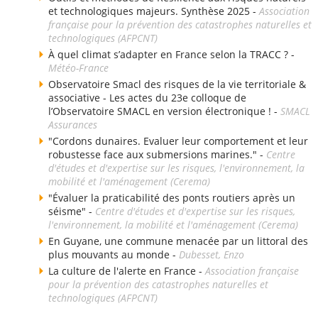
et technologiques majeurs. Synthèse 2025 -
Association
française pour la prévention des catastrophes naturelles et
technologiques (AFPCNT)
À quel climat s’adapter en France selon la TRACC ? -
Météo-France
Observatoire Smacl des risques de la vie territoriale &
associative - Les actes du 23e colloque de
l’Observatoire SMACL en version électronique ! -
SMACL
Assurances
"Cordons dunaires. Evaluer leur comportement et leur
robustesse face aux submersions marines." -
Centre
d'études et d'expertise sur les risques, l'environnement, la
mobilité et l'aménagement (Cerema)
"Évaluer la praticabilité des ponts routiers après un
séisme" -
Centre d'études et d'expertise sur les risques,
l'environnement, la mobilité et l'aménagement (Cerema)
En Guyane, une commune menacée par un littoral des
plus mouvants au monde -
Dubesset, Enzo
La culture de l'alerte en France -
Association française
pour la prévention des catastrophes naturelles et
technologiques (AFPCNT)