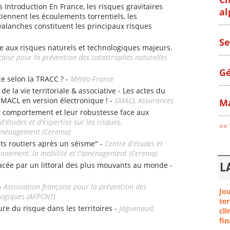
s Introduction En France, les risques gravitaires
al
iennent les écoulements torrentiels, les
alanches constituent les principaux risques
Se
e aux risques naturels et technologiques majeurs.
çaise pour la prévention des catastrophes naturelles
Gé
ce selon la TRACC ? -
Météo-France
e la vie territoriale & associative - Les actes du
SMACL en version électronique ! -
SMACL Assurances
Ma
r comportement et leur robustesse face aux
d'études et d'expertise sur les risques,
>> 
l'aménagement (Cerema)
nts routiers après un séisme" -
Centre d'études et
ironnement, la mobilité et l'aménagement (Cerema)
e par un littoral des plus mouvants au monde -
L
 -
Association française pour la prévention des
Jo
logiques (AFPCNT)
ter
ture du risque dans les territoires -
Jaguenaud,
cli
fin