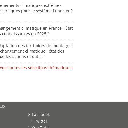
propos
vénements climatiques extrêmes :
autori
ls risques pour le système financier ?
acteur
des Alpe
[ Ressour
angement climatique en France - État
s connaissances en 2025."
Stéphanie
0000
aptation des territoires de montagne
changement climatique : état des
ux des actions et outils."
Voir toutes les sélections thématiques
AUX
Facebook
Twitter
You Tube