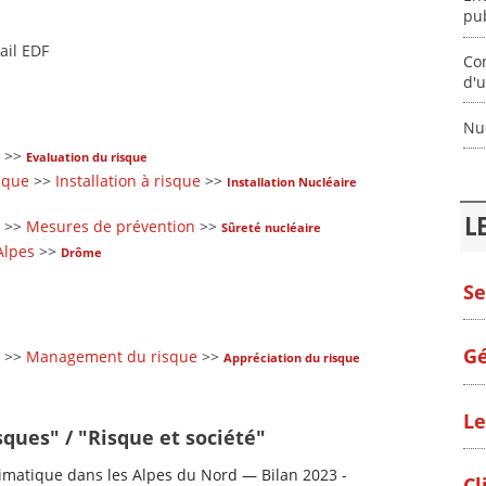
pub
ail EDF
Co
d'u
Nuc
>>
Evaluation du risque
sque
>>
Installation à risque
>>
Installation Nucléaire
L
>>
Mesures de prévention
>>
Sûreté nucléaire
Alpes
>>
Drôme
Se
Gé
>>
Management du risque
>>
Appréciation du risque
Le
sques" / "Risque et société"
matique dans les Alpes du Nord — Bilan 2023 -
Cl