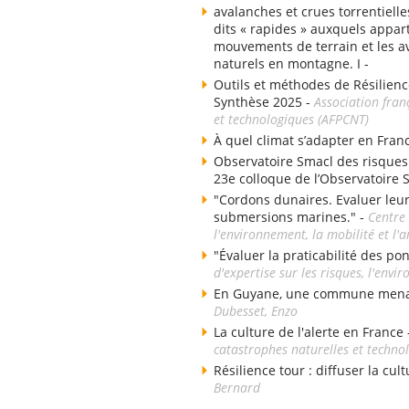
avalanches et crues torrentielle
dits « rapides » auxquels appart
mouvements de terrain et les av
naturels en montagne. I -
Outils et méthodes de Résilienc
Synthèse 2025 -
Association fran
et technologiques (AFPCNT)
À quel climat s’adapter en Fran
Observatoire Smacl des risques d
23e colloque de l’Observatoire 
"Cordons dunaires. Evaluer leu
submersions marines." -
Centre 
l'environnement, la mobilité et 
"Évaluer la praticabilité des po
d'expertise sur les risques, l'env
En Guyane, une commune menacé
Dubesset, Enzo
La culture de l'alerte en France
catastrophes naturelles et techno
Résilience tour : diffuser la cul
Bernard