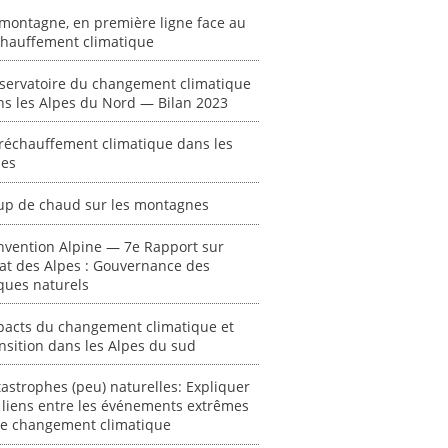
montagne, en première ligne face au
chauffement climatique
servatoire du changement climatique
ns les Alpes du Nord — Bilan 2023
réchauffement climatique dans les
pes
ent
"Plan ministériel
"Événements
 en
de gestion des
climatiques
up de chaud sur les montagnes
at des
vagues de
extrêmes : quels
ces en
chaleur."
risques pour le
nvention Alpine — 7e Rapport sur
système financier
tat des Alpes : Gouvernance des
[ Ressource électronique ]
ques naturels
? "
tronique ]
0000
[ Ressource électronique ]
pacts du changement climatique et
0000
nsition dans les Alpes du sud
"Ident
astrophes (peu) naturelles: Expliquer
lignes 
 liens entre les événements extrêmes
pour d
 le changement climatique
résilie