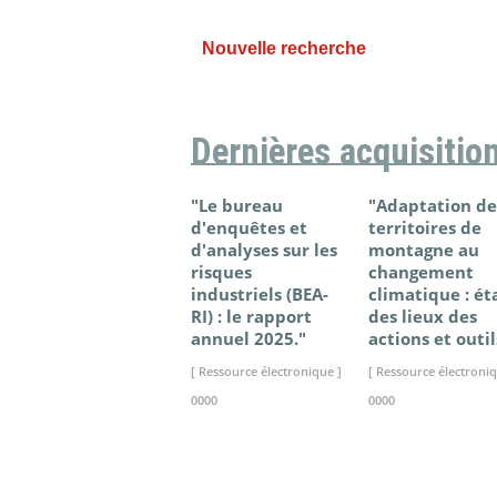
Nouvelle recherche
Dernières acquisitio
"Le bureau
"Adaptation de
d'enquêtes et
territoires de
d'analyses sur les
montagne au
risques
changement
industriels (BEA-
climatique : ét
RI) : le rapport
des lieux des
annuel 2025."
actions et outil
[ Ressource électronique ]
[ Ressource électroniq
0000
0000