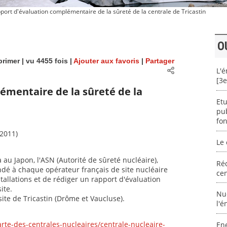
ort d'évaluation complémentaire de la sûreté de la centrale de Tricastin
O
rimer
| vu 4455 fois |
Ajouter aux favoris
|
Partager
L'é
[3e
émentaire de la sûreté de la
Etu
pub
fo
2011)
Le 
 au Japon, l'ASN (Autorité de sûreté nucléaire),
Réd
é à chaque opérateur français de site nucléaire
cen
stallations et de rédiger un rapport d'évaluation
ite.
Nu
site de Tricastin (Drôme et Vaucluse).
l'é
arte-des-centrales-nucleaires/centrale-nucleaire-
En