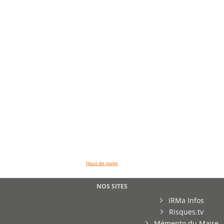
>> VOIR LA BIBLIOTHEQUE
Haut de page
NOS SITES
IRMa Infos
Risques.tv
Mémento du Maire