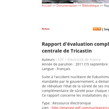
Accueil
>>
Documentation
>>
Bibliothèque
>> Rapp
Retour
|
Imp
Rapport d'évaluation compl
centrale de Tricastin
Auteurs :
EDF = Electricité de France
Année de parution : 2011 (15 septembre 
Langue : Français
Suite à l'accident nucléaire de Fukushima
mandatée par le gouvernement, a demand
de réévaluer l'état de la sûreté de ses in
complémentaire de sûreté pour chaque s
Ce rapport concerne les installations du 
Type : Ressource électronique
Lien :
http://energie.edf.com/nucleaire/c