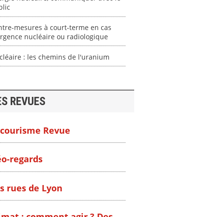
lic
ntre-mesures à court-terme en cas
rgence nucléaire ou radiologique
léaire : les chemins de l'uranium
ES REVUES
courisme Revue
o-regards
s rues de Lyon
imat : comment agir ? Des