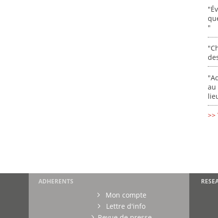
"É
que
"
"Ch
de
"Ad
au 
lie
>> 
ADHERENTS
RESE
Mon compte
Lettre d'info
Revue de presse