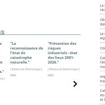
La 
ré
Ob
da
ns
Le 
Al
s
"La
"Prévention des
"Changem
reconnaissance de
risques
climatique
Co
l'état de
industriels : état
France - Ét
catastrophe
des lieux 2001-
connaissan
Co
at
naturelle."
2026."
2025."
l'é
ris
[ Ressource électronique ]
[ Ressource électronique ]
[ Ressource élec
s."
0000
0000
0000
Im
ue ]
tra
Cat
les
et