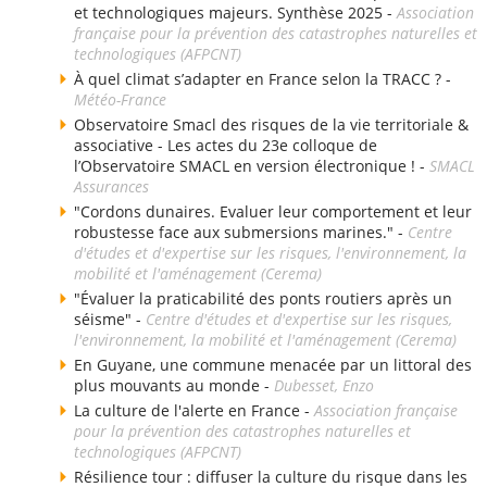
et technologiques majeurs. Synthèse 2025 -
Association
française pour la prévention des catastrophes naturelles et
technologiques (AFPCNT)
À quel climat s’adapter en France selon la TRACC ? -
Météo-France
Observatoire Smacl des risques de la vie territoriale &
associative - Les actes du 23e colloque de
l’Observatoire SMACL en version électronique ! -
SMACL
Assurances
"Cordons dunaires. Evaluer leur comportement et leur
robustesse face aux submersions marines." -
Centre
d'études et d'expertise sur les risques, l'environnement, la
mobilité et l'aménagement (Cerema)
"Évaluer la praticabilité des ponts routiers après un
séisme" -
Centre d'études et d'expertise sur les risques,
l'environnement, la mobilité et l'aménagement (Cerema)
En Guyane, une commune menacée par un littoral des
plus mouvants au monde -
Dubesset, Enzo
La culture de l'alerte en France -
Association française
pour la prévention des catastrophes naturelles et
technologiques (AFPCNT)
Résilience tour : diffuser la culture du risque dans les