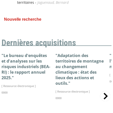
territoires -
Jaguenaud, Bernard
Nouvelle recherche
Dernières acquisitions
"Le bureau d'enquêtes
"Adaptation des
"
et d'analyses sur les
territoires de montagne
l
risques industriels (BEA-
au changement
n
RI) : le rapport annuel
climatique : état des
[ 
2025."
lieux des actions et
00
outils."
[ Ressource électronique ]
[ Ressource électronique ]
0000
0000