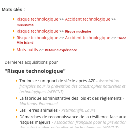
Mots clés :
Risque technologique
>>
Accident technologique
>>
Fukushima
Risque technologique
>>
Risque nucléaire
Risque technologique
>>
Accident technologique
>>
Three
Mile Island
Mots-outils
>>
Retour d'expérience
Dernières acquisitions pour
"Risque technologique"
Toulouse : un quart de siècle après AZF -
Association
française pour la prévention des catastrophes naturelles et
technologiques (AFPCNT)
La fabrique administrative des lois et des règlements -
Martinais, Emmanuel
Les Terres animales -
Petitmangin, Laure
Démarches de reconnaissance de la résilience face aux
risques majeurs -
Association française pour la prévention
des catastrophes naturelles et technologiques (AFPCNT)