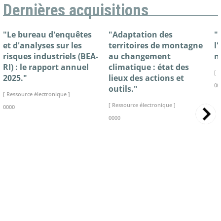
Dernières acquisitions
"Le bureau d'enquêtes
"Adaptation des
"
et d'analyses sur les
territoires de montagne
l
risques industriels (BEA-
au changement
n
RI) : le rapport annuel
climatique : état des
[ 
2025."
lieux des actions et
00
outils."
[ Ressource électronique ]
[ Ressource électronique ]
0000
0000