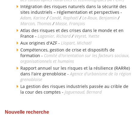
Intégration des risques naturels dans la sécurité des
sites industriels – réglementation et perspectives -
Adam, Karine
/
Candé, Raphaël
/
Le-Roux, Benjamin
/
Marcon, Thomas
/
Masse, François
Atlas des risques et des crises dans le monde et en
France -
Laganier, Richard
/
Veyret, Yvette
Aux origines d'AZF -
Llopart, Michaël
Compétences, gestion de crise et dispositifs de
formation -
Comité d?orientation sur les facteurs sociaux,
organisationnels et humains
Rapport annuel sur les risques et la résilience (RARRe)
dans l'aire grenobloise -
Agence d'urbanisme de la région
grenobloise
La gestion des risques industriels passée au crible de
la cour des comptes -
Jaguenaud, Bernard
Nouvelle recherche