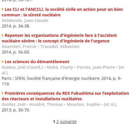
Les CLI et l'ANCCLI, la société civile en action pour un bien
commun : la sûreté nucléaire
Delalonde, Jean-Claude
2014, p. 34-38.
Repenser les organisations d'ingénierie face à l'accident
nucléaire sévère : le concept d'ingénierie de l'urgence
Guarnieri, Franck
-
Travadel, Sébastien
2014, p. 56-60.
Les sciences du démantèlement
Guidez, Joël (Coord.)
-
Mahé, Charly
-
Pervès, Jean-Pierre
-
[et
al.]
Paris : SFEN, Société française d'énergie nucléaire, 2014, p. 9-
119.
Premières conséquences du REX Fukushima sur l’exploitation
des réacteurs et installations nucléaires
Guidez, Joël
-
Houdré, Thomas
-
Mourlon, Sophie
-
[et al.]
2013, p. 30-70.
1
2
suivante