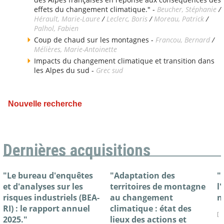
effets du changement climatique." -
Beucher, Stéphanie
/
Hérault, Marie-Laure
/
Leclerc, Boris
/
Moreau, Patrick
/
Palhol, Fabien
Coup de chaud sur les montagnes -
Francou, Bernard
/
Mélières, Marie-Antoinette
Impacts du changement climatique et transition dans
les Alpes du sud -
Grec sud
Nouvelle recherche
Dernières acquisitions
"Le bureau d'enquêtes
"Adaptation des
"
et d'analyses sur les
territoires de montagne
l
risques industriels (BEA-
au changement
n
RI) : le rapport annuel
climatique : état des
[ 
2025."
lieux des actions et