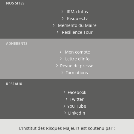
NOS SITES
IRMa Infos
Risques.tv
Mémento du Maire
Résilience Tour
ADHERENTS
Mon compte
Lettre d'info
Revue de presse
Formations
RESEAUX
Facebook
Twitter
You Tube
Linkedin
L'Institut des Risques Majeurs est soutenu par :