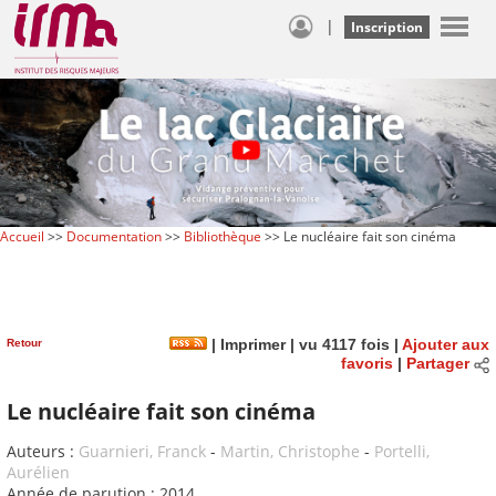
|
Inscription
Accueil
>>
Documentation
>>
Bibliothèque
>> Le nucléaire fait son cinéma
Retour
|
Imprimer
| vu 4117 fois |
Ajouter aux
favoris
|
Partager
Le nucléaire fait son cinéma
Auteurs :
Guarnieri, Franck
-
Martin, Christophe
-
Portelli,
Aurélien
Année de parution : 2014