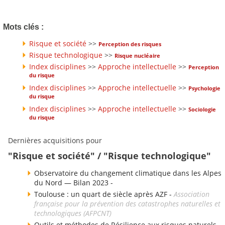
Mots clés :
Risque et société
>>
Perception des risques
Risque technologique
>>
Risque nucléaire
Index disciplines
>>
Approche intellectuelle
>>
Perception
du risque
Index disciplines
>>
Approche intellectuelle
>>
Psychologie
du risque
Index disciplines
>>
Approche intellectuelle
>>
Sociologie
du risque
Dernières acquisitions pour
"Risque et société" / "Risque technologique"
Observatoire du changement climatique dans les Alpes
du Nord — Bilan 2023 -
Toulouse : un quart de siècle après AZF -
Association
française pour la prévention des catastrophes naturelles et
technologiques (AFPCNT)
Outils et méthodes de Résilience aux risques naturels