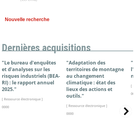
Nouvelle recherche
Dernières acquisitions
"Le bureau d'enquêtes
"Adaptation des
"
et d'analyses sur les
territoires de montagne
l
risques industriels (BEA-
au changement
n
RI) : le rapport annuel
climatique : état des
[ 
2025."
lieux des actions et
00
outils."
[ Ressource électronique ]
[ Ressource électronique ]
0000
0000