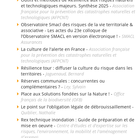
et technologiques majeurs. Synthèse 2025 -
Association
française pour la prévention des catastrophes naturelles et
technologiques (AFPCNT)
Observatoire Smacl des risques de la vie territoriale &
associative - Les actes du 23e colloque de
l’Observatoire SMACL en version électronique ! -
SMACL
Assurances
La culture de l'alerte en France -
Association française
pour la prévention des catastrophes naturelles et
technologiques (AFPCNT)
Résilience tour : diffuser la culture du risque dans les
territoires -
Jaguenaud, Bernard
Réserves communales : concurrentes ou
complémentaires ? -
Ley, Sylvain
Place aux Solutions fondées sur la Nature ! -
Office
français de la biodiversité (OFB)
Le point sur l'obligation légale de débrouissaillement -
Quiblier, Nathalie
Rex technique inondation : Guide de préparation et de
mise en oeuvre -
Centre d'études et d'expertise sur les
risques, l'environnement, la mobilité et l'aménagement
(Cerema)