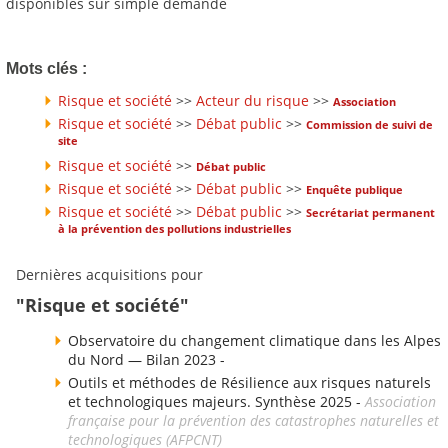
disponibles sur simple demande
Mots clés :
Risque et société
>>
Acteur du risque
>>
Association
Risque et société
>>
Débat public
>>
Commission de suivi de
site
Risque et société
>>
Débat public
Risque et société
>>
Débat public
>>
Enquête publique
Risque et société
>>
Débat public
>>
Secrétariat permanent
à la prévention des pollutions industrielles
Dernières acquisitions pour
"Risque et société"
Observatoire du changement climatique dans les Alpes
du Nord — Bilan 2023 -
Outils et méthodes de Résilience aux risques naturels
et technologiques majeurs. Synthèse 2025 -
Association
française pour la prévention des catastrophes naturelles et
technologiques (AFPCNT)