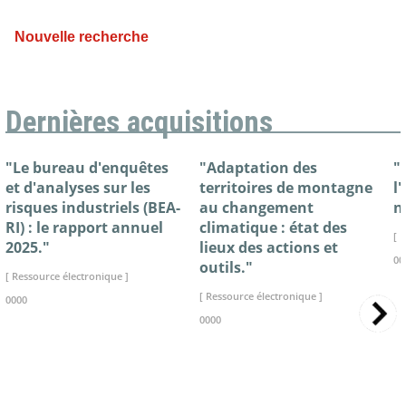
Nouvelle recherche
Dernières acquisitions
"Le bureau d'enquêtes
"Adaptation des
"
et d'analyses sur les
territoires de montagne
l
risques industriels (BEA-
au changement
n
RI) : le rapport annuel
climatique : état des
[ 
2025."
lieux des actions et
00
outils."
[ Ressource électronique ]
[ Ressource électronique ]
0000
0000