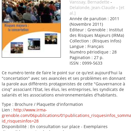
Vanssay, Bernadette
-
Delalonde, Jean-Claude
-
[et
al.]
Année de parution : 2011
(Novembre 2011)
Editeur : Grenoble : Institut
des Risques Majeurs (IRMa)
Collection : (Risques Infos)
Langue : Français
Numéro périodique : 28
Pagination : 27 p.
ISSN : 0999-5633
Ce numéro tente de faire le point sur ce qu'est aujourd'hui la
"concertation" avec ses avancées et ses problèmes en donnant
la parole aux différents protagonistes de cette "Gouvernance à
cinq" associant l'Etat, les élus, les entreprises, les syndicats de
salariés et les associations environnementales d'habitants.
Type : Brochure / Plaquette d'information
Lien :
http://www.irma-
grenoble.com/06publications/01publications_risquesinfos_somma
id_risquesinfos=28
Disponibilité : En consultation sur place - Exemplaires