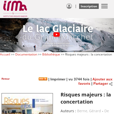
|
Inscription
Accueil
>>
Documentation
>>
Bibliothèque
>> Risques majeurs : la concertation
Retour
|
Imprimer
| vu 3744 fois |
Ajouter aux
favoris
|
Partager
Risques majeurs : la
concertation
Auteurs :
Berne, Gérard
-
De