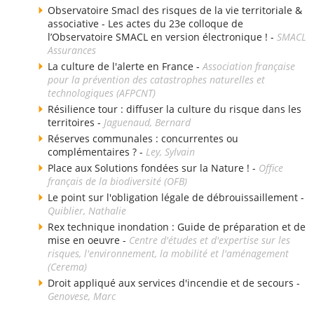
Observatoire Smacl des risques de la vie territoriale &
associative - Les actes du 23e colloque de
l’Observatoire SMACL en version électronique ! -
SMACL
Assurances
La culture de l'alerte en France -
Association française
pour la prévention des catastrophes naturelles et
technologiques (AFPCNT)
Résilience tour : diffuser la culture du risque dans les
territoires -
Jaguenaud, Bernard
Réserves communales : concurrentes ou
complémentaires ? -
Ley, Sylvain
Place aux Solutions fondées sur la Nature ! -
Office
français de la biodiversité (OFB)
Le point sur l'obligation légale de débrouissaillement -
Quiblier, Nathalie
Rex technique inondation : Guide de préparation et de
mise en oeuvre -
Centre d'études et d'expertise sur les
risques, l'environnement, la mobilité et l'aménagement
(Cerema)
Droit appliqué aux services d'incendie et de secours -
Genovese, Marc