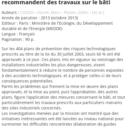
recommandent des travaux sur le bâti
Auteurs :
CGEDD
-
Focret, Marc
-
Pipien, Gilles
-
[et al.]
Année de parution : 2013 (octobre 2013)
Editeur : Paris : Ministère de l'Ecologie, du Développement
durable et de l'Energie (MEDDE)
Langue : Français
Pagination : 90 p.
Sur les 404 plans de prévention des risques technologiques
prescrits au titre de la loi du 30 juillet 2003, seuls 60 % ont été
approuvés à ce jour. Ces plans, mis en vigueur au voisinage des
installations industrielles les plus dangereuses, visent
fondamentalement à réduire le nombre de personnes exposées
à des accidents technologiques, et à protéger celles-ci de leurs
conséquences potentielles.
Parmi les problèmes qui freinent la mise en œuvre des plans
approuvés, et la mise au point, puis l’approbation, des autres
plans, figure l’application des mesures concernant le bâti, et tout
particulièrement les travaux prescrits aux particuliers riverains
des sites industriels concernés.
Les investigations menées par la mission ont montré que des
initiatives intéressantes ont été lancées au niveau national pour
surmonter les difficultés rencontrées (élaboration de guides