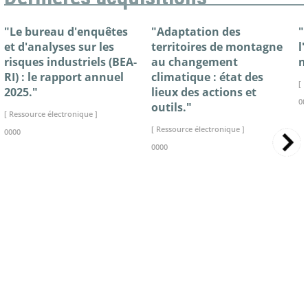
"Le bureau d'enquêtes
"Adaptation des
"
et d'analyses sur les
territoires de montagne
l
risques industriels (BEA-
au changement
n
RI) : le rapport annuel
climatique : état des
[ 
2025."
lieux des actions et
00
outils."
[ Ressource électronique ]
[ Ressource électronique ]
0000
0000