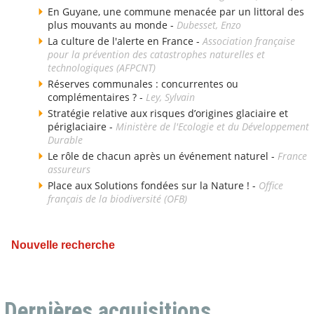
En Guyane, une commune menacée par un littoral des
plus mouvants au monde -
Dubesset, Enzo
La culture de l'alerte en France -
Association française
pour la prévention des catastrophes naturelles et
technologiques (AFPCNT)
Réserves communales : concurrentes ou
complémentaires ? -
Ley, Sylvain
Stratégie relative aux risques d’origines glaciaire et
périglaciaire -
Ministère de l'Ecologie et du Développement
Durable
Le rôle de chacun après un événement naturel -
France
assureurs
Place aux Solutions fondées sur la Nature ! -
Office
français de la biodiversité (OFB)
Nouvelle recherche
Dernières acquisitions