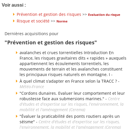
Voir aussi :
Prévention et gestion des risques
>>
Evaluation du risque
Risque et société
>>
Norme
Dernières acquisitions pour
"Prévention et gestion des risques"
avalanches et crues torrentielles Introduction En
France, les risques gravitaires dits « rapides » auxquels
appartiennent les écoulements torrentiels, les
mouvements de terrain et les avalanches constituent
les principaux risques naturels en montagne. I -
À quel climat s’adapter en France selon la TRACC ? -
Météo-France
"Cordons dunaires. Evaluer leur comportement et leur
robustesse face aux submersions marines." -
Centre
d'études et d'expertise sur les risques, l'environnement, la
mobilité et l'aménagement (Cerema)
"Évaluer la praticabilité des ponts routiers après un
séisme" -
Centre d'études et d'expertise sur les risques,
l'environnement, la mobilité et l'aménagement (Cerema)