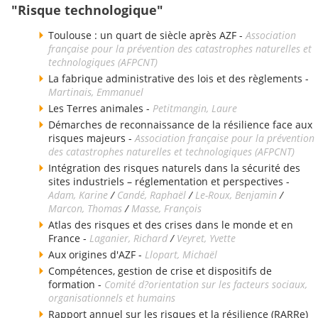
"Risque technologique"
Toulouse : un quart de siècle après AZF -
Association
française pour la prévention des catastrophes naturelles et
technologiques (AFPCNT)
La fabrique administrative des lois et des règlements -
Martinais, Emmanuel
Les Terres animales -
Petitmangin, Laure
Démarches de reconnaissance de la résilience face aux
risques majeurs -
Association française pour la prévention
des catastrophes naturelles et technologiques (AFPCNT)
Intégration des risques naturels dans la sécurité des
sites industriels – réglementation et perspectives -
Adam, Karine
/
Candé, Raphaël
/
Le-Roux, Benjamin
/
Marcon, Thomas
/
Masse, François
Atlas des risques et des crises dans le monde et en
France -
Laganier, Richard
/
Veyret, Yvette
Aux origines d'AZF -
Llopart, Michaël
Compétences, gestion de crise et dispositifs de
formation -
Comité d?orientation sur les facteurs sociaux,
organisationnels et humains
Rapport annuel sur les risques et la résilience (RARRe)