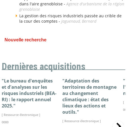
dans l'aire grenobloise -
Agence d'urbanisme de la région
grenobloise
La gestion des risques industriels passée au crible de
la cour des comptes -
Jaguenaud, Bernard
Nouvelle recherche
Dernières acquisitions
"Le bureau d'enquêtes
"Adaptation des
"
et d'analyses sur les
territoires de montagne
l
risques industriels (BEA-
au changement
n
RI) : le rapport annuel
climatique : état des
[ 
2025."
lieux des actions et
00
outils."
[ Ressource électronique ]
[ Ressource électronique ]
0000