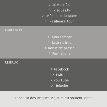
IRMa Infos
Risques.tv
Mémento du Maire
Résilience Tour
ADHERENTS
Mon compte
Lettre d'info
Revue de presse
Formations
RESEAUX
Facebook
Twitter
You Tube
Linkedin
L'Institut des Risques Majeurs est soutenu par :