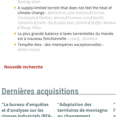
Recking, Alain
A supply-limited torrent that does not feel the heat of
climate change -
Ballesteros, Juan Antonio
/
Corona,
Christophe
/
Favillier, Adrien
/
Francon, Loïc
/
Guillet,
Sébastien
/
Jiazhi, Qie
/
Lopez-Saez, Jérôme
/
Stoffel, Markus
/
Zhong, Yihua
La plus grande balance à laves torrentielles du monde
est à nouveau fonctionnelle -
Lässig , Reinhard
Tempête Alex : des intempéries exceptionnelles -
Météo-France
Nouvelle recherche
Dernières acquisitions
"Le bureau d'enquêtes
"Adaptation des
"
et d'analyses sur les
territoires de montagne
l
risques industriels (BEA-
au changement
n