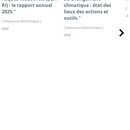
RI) : le rapport annuel
climatique : état des
[ 
2025."
lieux des actions et
00
outils."
[ Ressource électronique ]
[ Ressource électronique ]
0000
0000
>> VOIR LA BIBLIOTHEQUE