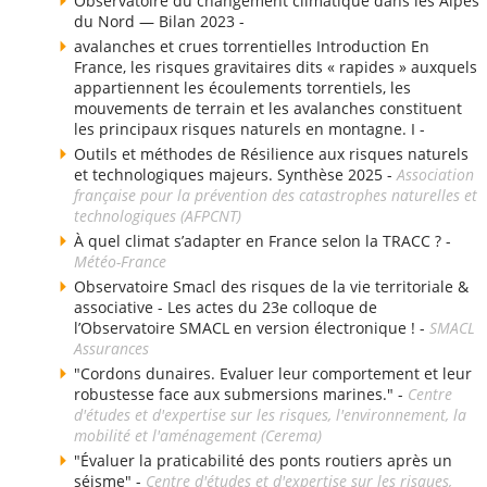
Observatoire du changement climatique dans les Alpes
du Nord — Bilan 2023 -
avalanches et crues torrentielles Introduction En
France, les risques gravitaires dits « rapides » auxquels
appartiennent les écoulements torrentiels, les
mouvements de terrain et les avalanches constituent
les principaux risques naturels en montagne. I -
Outils et méthodes de Résilience aux risques naturels
et technologiques majeurs. Synthèse 2025 -
Association
française pour la prévention des catastrophes naturelles et
technologiques (AFPCNT)
À quel climat s’adapter en France selon la TRACC ? -
Météo-France
Observatoire Smacl des risques de la vie territoriale &
associative - Les actes du 23e colloque de
l’Observatoire SMACL en version électronique ! -
SMACL
Assurances
"Cordons dunaires. Evaluer leur comportement et leur
robustesse face aux submersions marines." -
Centre
d'études et d'expertise sur les risques, l'environnement, la
mobilité et l'aménagement (Cerema)
"Évaluer la praticabilité des ponts routiers après un
séisme" -
Centre d'études et d'expertise sur les risques,