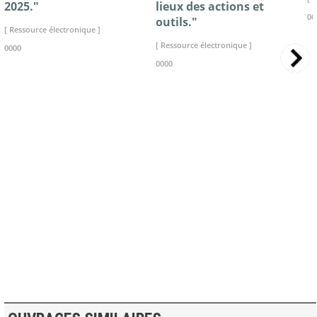
2025."
lieux des actions et
00
outils."
[ Ressource électronique ]
[ Ressource électronique ]
0000
0000
>> VOIR LA BIBLIOTHEQUE