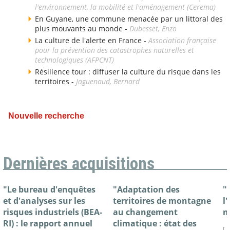
l'environnement, la mobilité et l'aménagement (Cerema)
En Guyane, une commune menacée par un littoral des
plus mouvants au monde -
Dubesset, Enzo
La culture de l'alerte en France -
Association française
pour la prévention des catastrophes naturelles et
technologiques (AFPCNT)
Résilience tour : diffuser la culture du risque dans les
territoires -
Jaguenaud, Bernard
Nouvelle recherche
Dernières acquisitions
"Le bureau d'enquêtes
"Adaptation des
"
et d'analyses sur les
territoires de montagne
l
risques industriels (BEA-
au changement
n
RI) : le rapport annuel
climatique : état des
[ 