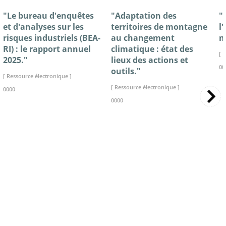
"Le bureau d'enquêtes
"Adaptation des
"
et d'analyses sur les
territoires de montagne
l
risques industriels (BEA-
au changement
n
RI) : le rapport annuel
climatique : état des
[ 
2025."
lieux des actions et
00
outils."
[ Ressource électronique ]
[ Ressource électronique ]
0000
0000
>> VOIR LA BIBLIOTHEQUE