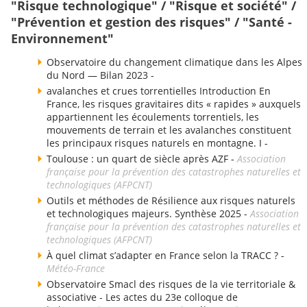
"Risque technologique" / "Risque et société" /
"Prévention et gestion des risques" / "Santé -
Environnement"
Observatoire du changement climatique dans les Alpes
du Nord — Bilan 2023 -
avalanches et crues torrentielles Introduction En
France, les risques gravitaires dits « rapides » auxquels
appartiennent les écoulements torrentiels, les
mouvements de terrain et les avalanches constituent
les principaux risques naturels en montagne. I -
Toulouse : un quart de siècle après AZF -
Association
française pour la prévention des catastrophes naturelles et
technologiques (AFPCNT)
Outils et méthodes de Résilience aux risques naturels
et technologiques majeurs. Synthèse 2025 -
Association
française pour la prévention des catastrophes naturelles et
technologiques (AFPCNT)
À quel climat s’adapter en France selon la TRACC ? -
Météo-France
Observatoire Smacl des risques de la vie territoriale &
associative - Les actes du 23e colloque de