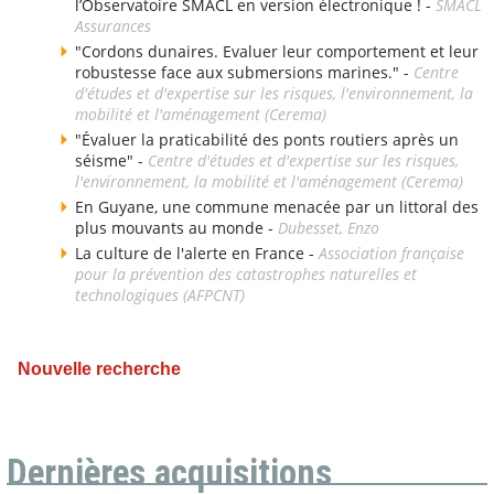
l’Observatoire SMACL en version électronique ! -
SMACL
Assurances
"Cordons dunaires. Evaluer leur comportement et leur
robustesse face aux submersions marines." -
Centre
d'études et d'expertise sur les risques, l'environnement, la
mobilité et l'aménagement (Cerema)
"Évaluer la praticabilité des ponts routiers après un
séisme" -
Centre d'études et d'expertise sur les risques,
l'environnement, la mobilité et l'aménagement (Cerema)
En Guyane, une commune menacée par un littoral des
plus mouvants au monde -
Dubesset, Enzo
La culture de l'alerte en France -
Association française
pour la prévention des catastrophes naturelles et
technologiques (AFPCNT)
Nouvelle recherche
Dernières acquisitions