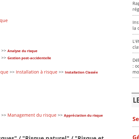
Rap
rég
sque
Ins
la 
L'é
cla
>>
Analyse du risque
>>
Gestion post-accidentelle
Déb
: o
mon
sque
>>
Installation à risque
>>
Installation Classée
L
>>
Management du risque
>>
Appréciation du risque
Se
Gé
sques" / "Risque naturel" / "Risque et