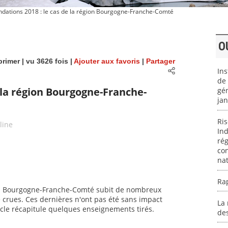
ndations 2018 : le cas de la région Bourgogne-Franche-Comté
O
rimer
| vu 3626 fois |
Ajouter aux favoris
|
Partager
Ins
de 
e la région Bourgogne-Franche-
gén
jan
Ri
éline
Ind
rég
con
nat
Rap
gion Bourgogne-Franche-Comté subit de nombreux
e crues. Ces dernières n'ont pas été sans impact
La 
rticle récapitule quelques enseignements tirés.
des