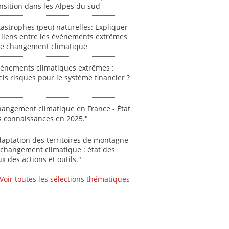
propos
nsition dans les Alpes du sud
autori
acteur
astrophes (peu) naturelles: Expliquer
des Alpe
 liens entre les événements extrêmes
 le changement climatique
[ Ressour
Stéphanie
vénements climatiques extrêmes :
ls risques pour le système financier ?
0000
angement climatique en France - État
s connaissances en 2025."
aptation des territoires de montagne
changement climatique : état des
ux des actions et outils."
Voir toutes les sélections thématiques