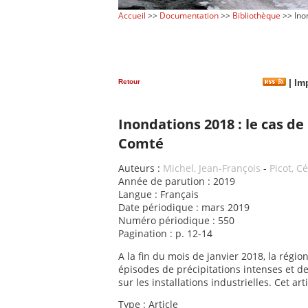
Accueil
>>
Documentation
>>
Bibliothèque
>> Ino
Retour
|
Imp
Inondations 2018 : le cas d
Comté
Auteurs :
Michel, Jean-François
-
Picot, C
Année de parution : 2019
Langue : Français
Date périodique : mars 2019
Numéro périodique : 550
Pagination : p. 12-14
A la fin du mois de janvier 2018, la ré
épisodes de précipitations intenses et d
sur les installations industrielles. Cet a
Type : Article