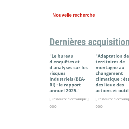
Nouvelle recherche
Dernières acquisitio
"Le bureau
"Adaptation de
d'enquêtes et
territoires de
d'analyses sur les
montagne au
risques
changement
industriels (BEA-
climatique : ét
RI) : le rapport
des lieux des
annuel 2025."
actions et outil
[ Ressource électronique ]
[ Ressource électroniq
0000
0000