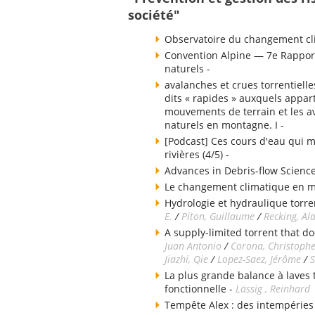
société"
Observatoire du changement cli
Convention Alpine — 7e Rapport
naturels -
avalanches et crues torrentielle
dits « rapides » auxquels appart
mouvements de terrain et les av
naturels en montagne. I -
[Podcast] Ces cours d'eau qui m
rivières (4/5) -
Advances in Debris-flow Science
Le changement climatique en 
Hydrologie et hydraulique torren
E.
/
Piton, Guillaume
/
Recking, Al
A supply-limited torrent that do
Juan Antonio
/
Corona, Christoph
Jiazhi, Qie
/
Lopez-Saez, Jérôme
/
S
La plus grande balance à laves
fonctionnelle -
Lässig , Reinhard
Tempête Alex : des intempéries