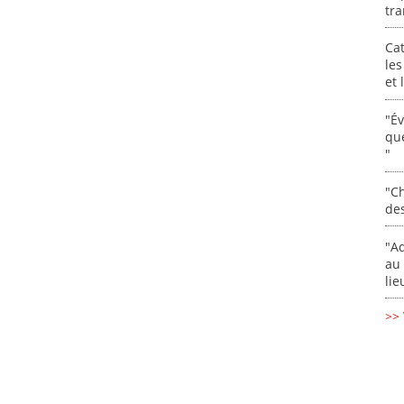
tra
Cat
les
et
"É
que
"
"Ch
de
"Ad
au 
lie
>> 