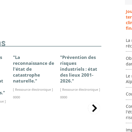
Jo
ter
cli
fin
La 
ns
ré
s
"La
"Prévention des
"Changem
Ob
reconnaissance de
risques
climatique
da
l'état de
industriels : état
France - Ét
catastrophe
des lieux 2001-
connaissan
Le 
at
naturelle."
2026."
2025."
Al
[ Ressource électronique ]
[ Ressource électronique ]
[ Ressource élec
s."
Co
0000
0000
0000
ue ]
Co
l'é
ris
Im