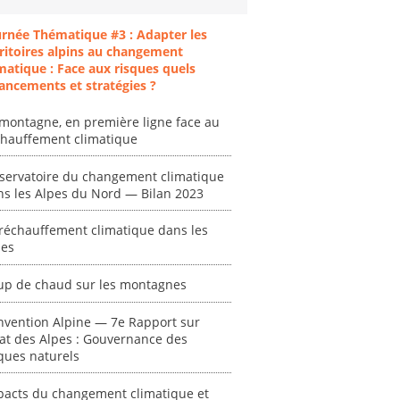
urnée Thématique #3 : Adapter les
ritoires alpins au changement
matique : Face aux risques quels
ancements et stratégies ?
montagne, en première ligne face au
chauffement climatique
ent
"Plan ministériel
"Événements
servatoire du changement climatique
 en
de gestion des
climatiques
ns les Alpes du Nord — Bilan 2023
at des
vagues de
extrêmes : quels
ces en
chaleur."
risques pour le
réchauffement climatique dans les
système financier
pes
[ Ressource électronique ]
? "
tronique ]
0000
up de chaud sur les montagnes
[ Ressource électronique ]
0000
nvention Alpine — 7e Rapport sur
"Ident
tat des Alpes : Gouvernance des
ques naturels
lignes 
pour d
résilie
pacts du changement climatique et