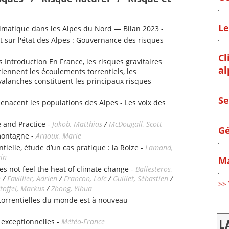
Le
matique dans les Alpes du Nord — Bilan 2023 -
 sur l'état des Alpes : Gouvernance des risques
Cl
s Introduction En France, les risques gravitaires
al
iennent les écoulements torrentiels, les
alanches constituent les principaux risques
Se
enacent les populations des Alpes - Les voix des
 and Practice -
Jakob, Matthias
/
McDougall, Scott
Gé
montagne -
Arnoux, Marie
tielle, étude d’un cas pratique : la Roize -
Lamand,
ain
Ma
es not feel the heat of climate change -
Ballesteros,
e
/
Favillier, Adrien
/
Francon, Loïc
/
Guillet, Sébastien
/
>> 
toffel, Markus
/
Zhong, Yihua
 torrentielles du monde est à nouveau
 exceptionnelles -
Météo-France
L