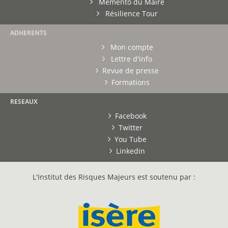
Mémento du Maire
Résilience Tour
ADHERENTS
Mon compte
Lettre d'info
Revue de presse
Formations
RESEAUX
Facebook
Twitter
You Tube
Linkedin
L'Institut des Risques Majeurs est soutenu par :