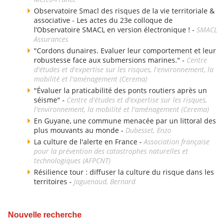
Observatoire Smacl des risques de la vie territoriale &
associative - Les actes du 23e colloque de
l’Observatoire SMACL en version électronique ! -
SMACL
Assurances
"Cordons dunaires. Evaluer leur comportement et leur
robustesse face aux submersions marines." -
Centre
d'études et d'expertise sur les risques, l'environnement, la
mobilité et l'aménagement (Cerema)
"Évaluer la praticabilité des ponts routiers après un
séisme" -
Centre d'études et d'expertise sur les risques,
l'environnement, la mobilité et l'aménagement (Cerema)
En Guyane, une commune menacée par un littoral des
plus mouvants au monde -
Dubesset, Enzo
La culture de l'alerte en France -
Association française
pour la prévention des catastrophes naturelles et
technologiques (AFPCNT)
Résilience tour : diffuser la culture du risque dans les
territoires -
Jaguenaud, Bernard
Nouvelle recherche