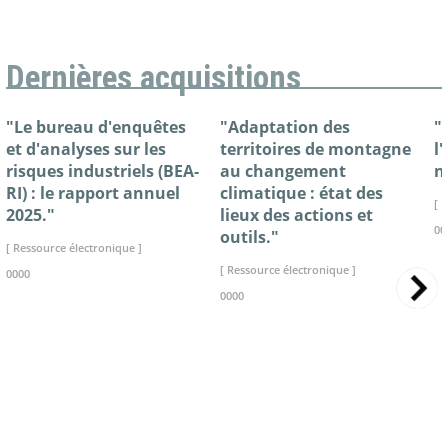
Dernières acquisitions
"Le bureau d'enquêtes
"Adaptation des
"
et d'analyses sur les
territoires de montagne
l
risques industriels (BEA-
au changement
n
RI) : le rapport annuel
climatique : état des
[ 
2025."
lieux des actions et
00
outils."
[ Ressource électronique ]
[ Ressource électronique ]
0000
0000