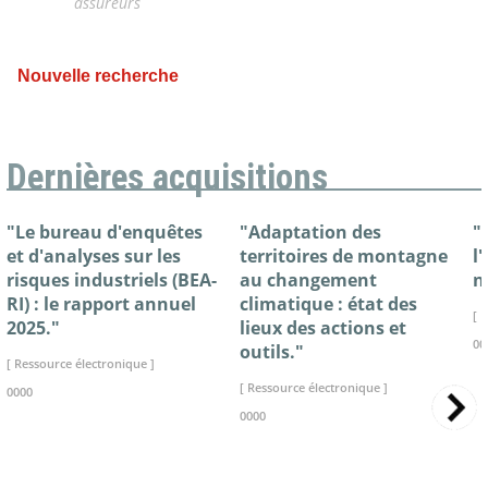
assureurs
Nouvelle recherche
Dernières acquisitions
"Le bureau d'enquêtes
"Adaptation des
"
et d'analyses sur les
territoires de montagne
l
risques industriels (BEA-
au changement
n
RI) : le rapport annuel
climatique : état des
[ 
2025."
lieux des actions et
00
outils."
[ Ressource électronique ]
[ Ressource électronique ]
0000
0000