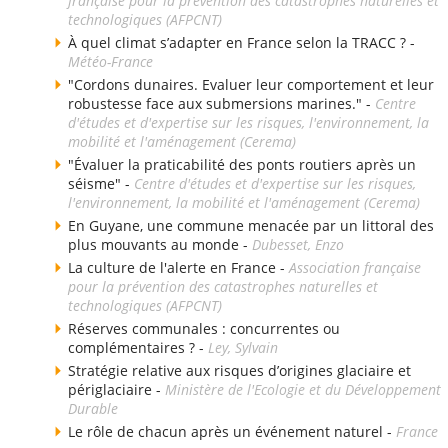
française pour la prévention des catastrophes naturelles et
technologiques (AFPCNT)
À quel climat s’adapter en France selon la TRACC ? -
Météo-France
"Cordons dunaires. Evaluer leur comportement et leur
robustesse face aux submersions marines." -
Centre
d'études et d'expertise sur les risques, l'environnement, la
mobilité et l'aménagement (Cerema)
"Évaluer la praticabilité des ponts routiers après un
séisme" -
Centre d'études et d'expertise sur les risques,
l'environnement, la mobilité et l'aménagement (Cerema)
En Guyane, une commune menacée par un littoral des
plus mouvants au monde -
Dubesset, Enzo
La culture de l'alerte en France -
Association française
pour la prévention des catastrophes naturelles et
technologiques (AFPCNT)
Réserves communales : concurrentes ou
complémentaires ? -
Ley, Sylvain
Stratégie relative aux risques d’origines glaciaire et
périglaciaire -
Ministère de l'Ecologie et du Développement
Durable
Le rôle de chacun après un événement naturel -
France