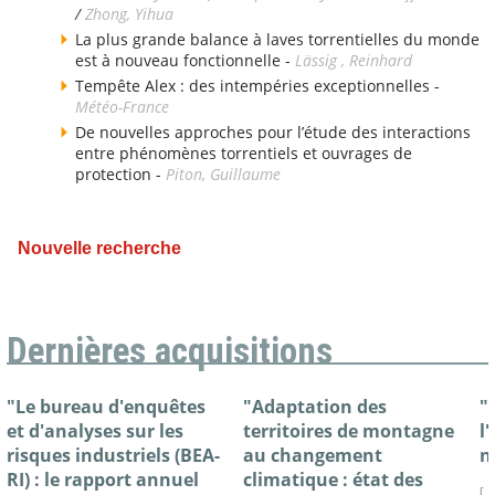
/
Zhong, Yihua
La plus grande balance à laves torrentielles du monde
est à nouveau fonctionnelle -
Lässig , Reinhard
Tempête Alex : des intempéries exceptionnelles -
Météo-France
De nouvelles approches pour l’étude des interactions
entre phénomènes torrentiels et ouvrages de
protection -
Piton, Guillaume
Nouvelle recherche
Dernières acquisitions
"Le bureau d'enquêtes
"Adaptation des
"
et d'analyses sur les
territoires de montagne
l
risques industriels (BEA-
au changement
n
RI) : le rapport annuel
climatique : état des
[ 