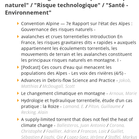
naturel" / "Risque technologique" / "Santé -
Environnement"
Convention Alpine — 7e Rapport sur l'état des Alpes :
Gouvernance des risques naturels -
avalanches et crues torrentielles Introduction En
France, les risques gravitaires dits « rapides » auxquels
appartiennent les écoulements torrentiels, les
mouvements de terrain et les avalanches constituent
les principaux risques naturels en montagne. I -
[Podcast] Ces cours d'eau qui menacent les
populations des Alpes - Les voix des rivières (4/5) -
Advances in Debris-flow Science and Practice -
Jakob,
Matthias
/
McDougall, Scott
Le changement climatique en montagne -
Arnoux, Marie
Hydrologie et hydraulique torrentielle, étude d’un cas
pratique : la Roize -
Lamand, E.
/
Piton, Guillaume
/
Recking, Alain
A supply-limited torrent that does not feel the heat of
climate change -
Ballesteros, Juan Antonio
/
Corona,
Christophe
/
Favillier, Adrien
/
Francon, Loïc
/
Guillet,
Sébastien
/
Jiazhi, Qie
/
Lopez-Saez, Jérôme
/
Stoffel, Markus