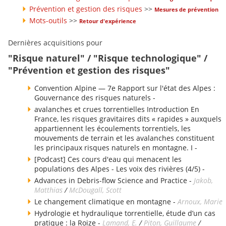
Prévention et gestion des risques
>>
Mesures de prévention
Mots-outils
>>
Retour d'expérience
Dernières acquisitions pour
"Risque naturel" / "Risque technologique" /
"Prévention et gestion des risques"
Convention Alpine — 7e Rapport sur l'état des Alpes :
Gouvernance des risques naturels -
avalanches et crues torrentielles Introduction En
France, les risques gravitaires dits « rapides » auxquels
appartiennent les écoulements torrentiels, les
mouvements de terrain et les avalanches constituent
les principaux risques naturels en montagne. I -
[Podcast] Ces cours d'eau qui menacent les
populations des Alpes - Les voix des rivières (4/5) -
Advances in Debris-flow Science and Practice -
Jakob,
Matthias
/
McDougall, Scott
Le changement climatique en montagne -
Arnoux, Marie
Hydrologie et hydraulique torrentielle, étude d’un cas
pratique : la Roize -
Lamand, E.
/
Piton, Guillaume
/