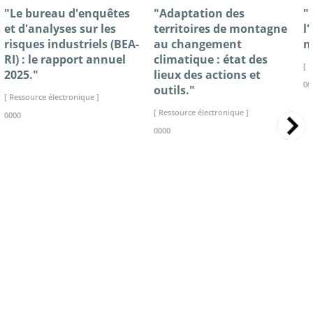
"Le bureau d'enquêtes
"Adaptation des
"
et d'analyses sur les
territoires de montagne
l
risques industriels (BEA-
au changement
n
RI) : le rapport annuel
climatique : état des
[ 
2025."
lieux des actions et
00
outils."
[ Ressource électronique ]
[ Ressource électronique ]
0000
0000
>> VOIR LA BIBLIOTHEQUE