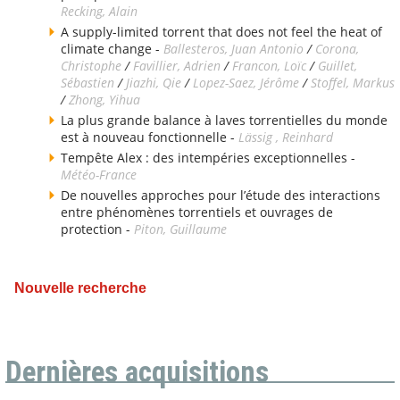
Recking, Alain
A supply-limited torrent that does not feel the heat of
climate change -
Ballesteros, Juan Antonio
/
Corona,
Christophe
/
Favillier, Adrien
/
Francon, Loïc
/
Guillet,
Sébastien
/
Jiazhi, Qie
/
Lopez-Saez, Jérôme
/
Stoffel, Markus
/
Zhong, Yihua
La plus grande balance à laves torrentielles du monde
est à nouveau fonctionnelle -
Lässig , Reinhard
Tempête Alex : des intempéries exceptionnelles -
Météo-France
De nouvelles approches pour l’étude des interactions
entre phénomènes torrentiels et ouvrages de
protection -
Piton, Guillaume
Nouvelle recherche
Dernières acquisitions