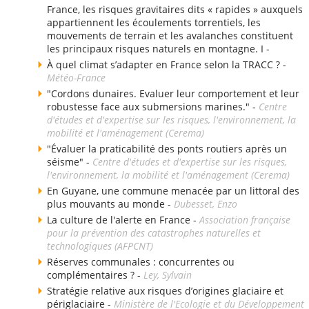
France, les risques gravitaires dits « rapides » auxquels
appartiennent les écoulements torrentiels, les
mouvements de terrain et les avalanches constituent
les principaux risques naturels en montagne. I -
À quel climat s’adapter en France selon la TRACC ? -
Météo-France
"Cordons dunaires. Evaluer leur comportement et leur
robustesse face aux submersions marines." -
Centre
d'études et d'expertise sur les risques, l'environnement, la
mobilité et l'aménagement (Cerema)
"Évaluer la praticabilité des ponts routiers après un
séisme" -
Centre d'études et d'expertise sur les risques,
l'environnement, la mobilité et l'aménagement (Cerema)
En Guyane, une commune menacée par un littoral des
plus mouvants au monde -
Dubesset, Enzo
La culture de l'alerte en France -
Association française
pour la prévention des catastrophes naturelles et
technologiques (AFPCNT)
Réserves communales : concurrentes ou
complémentaires ? -
Ley, Sylvain
Stratégie relative aux risques d’origines glaciaire et
périglaciaire -
Ministère de l'Ecologie et du Développement