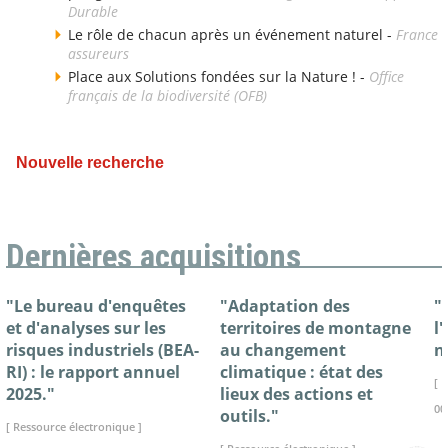
Durable
Le rôle de chacun après un événement naturel -
France
assureurs
Place aux Solutions fondées sur la Nature ! -
Office
français de la biodiversité (OFB)
Nouvelle recherche
Dernières acquisitions
"Le bureau d'enquêtes
"Adaptation des
"
et d'analyses sur les
territoires de montagne
l
risques industriels (BEA-
au changement
n
RI) : le rapport annuel
climatique : état des
[ 
2025."
lieux des actions et
00
outils."
[ Ressource électronique ]