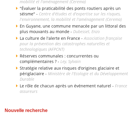
mobilité et l'aménagement (Cerema)
"Évaluer la praticabilité des ponts routiers après un
séisme" -
Centre d'études et d'expertise sur les risques,
l'environnement, la mobilité et l'aménagement (Cerema)
En Guyane, une commune menacée par un littoral des
plus mouvants au monde -
Dubesset, Enzo
La culture de l'alerte en France -
Association française
pour la prévention des catastrophes naturelles et
technologiques (AFPCNT)
Réserves communales : concurrentes ou
complémentaires ? -
Ley, Sylvain
Stratégie relative aux risques d’origines glaciaire et
périglaciaire -
Ministère de l'Ecologie et du Développement
Durable
Le rôle de chacun après un événement naturel -
France
assureurs
Nouvelle recherche