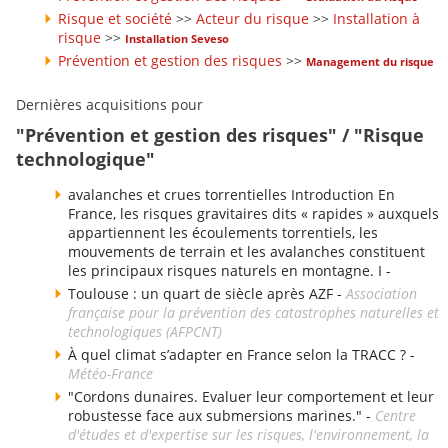
Risque et société
>>
Acteur du risque
>>
Installation à
risque
>>
Installation Seveso
Prévention et gestion des risques
>>
Management du risque
Dernières acquisitions pour
"Prévention et gestion des risques" / "Risque
technologique"
avalanches et crues torrentielles Introduction En
France, les risques gravitaires dits « rapides » auxquels
appartiennent les écoulements torrentiels, les
mouvements de terrain et les avalanches constituent
les principaux risques naturels en montagne. I -
Toulouse : un quart de siècle après AZF -
Association
française pour la prévention des catastrophes naturelles et
technologiques (AFPCNT)
À quel climat s’adapter en France selon la TRACC ? -
Météo-France
"Cordons dunaires. Evaluer leur comportement et leur
robustesse face aux submersions marines." -
Centre
d'études et d'expertise sur les risques, l'environnement, la