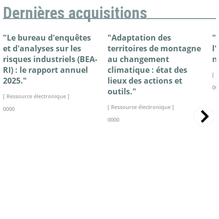
Dernières acquisitions
"Le bureau d'enquêtes
"Adaptation des
"
et d'analyses sur les
territoires de montagne
l
risques industriels (BEA-
au changement
n
RI) : le rapport annuel
climatique : état des
[ 
2025."
lieux des actions et
00
outils."
[ Ressource électronique ]
[ Ressource électronique ]
0000
0000