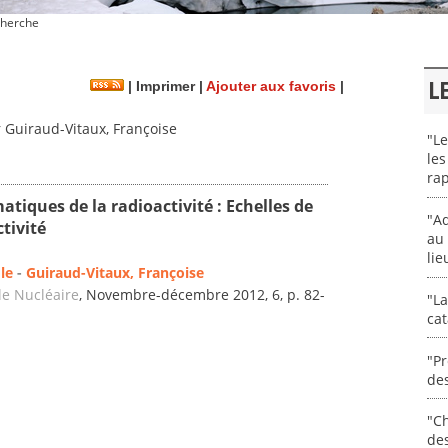
herche
L
|
Imprimer
|
Ajouter aux favoris
|
 Guiraud-Vitaux, Françoise
"Le
les
rap
atiques de la radioactivité : Echelles de
"Ad
ctivité
au 
lie
le
-
Guiraud-Vitaux, Françoise
e Nucléaire
, Novembre-décembre 2012, 6, p. 82-
"La
cat
"Pr
des
"Ch
de