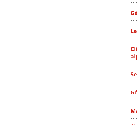
Gé
Le
Cl
al
Se
Gé
Ma
>> 