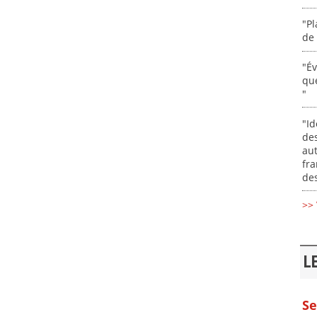
"Pl
de 
"É
que
"
"Id
des
aut
fr
des
>> 
L
Se