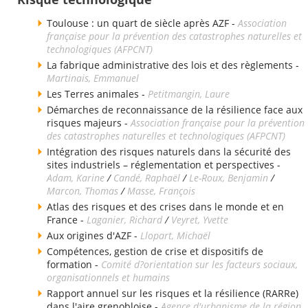
Toulouse : un quart de siècle après AZF -
Association
française pour la prévention des catastrophes naturelles et
technologiques (AFPCNT)
La fabrique administrative des lois et des règlements -
Martinais, Emmanuel
Les Terres animales -
Petitmangin, Laure
Démarches de reconnaissance de la résilience face aux
risques majeurs -
Association française pour la prévention
des catastrophes naturelles et technologiques (AFPCNT)
Intégration des risques naturels dans la sécurité des
sites industriels – réglementation et perspectives -
Adam, Karine
/
Candé, Raphaël
/
Le-Roux, Benjamin
/
Marcon, Thomas
/
Masse, François
Atlas des risques et des crises dans le monde et en
France -
Laganier, Richard
/
Veyret, Yvette
Aux origines d'AZF -
Llopart, Michaël
Compétences, gestion de crise et dispositifs de
formation -
Comité d?orientation sur les facteurs sociaux,
organisationnels et humains
Rapport annuel sur les risques et la résilience (RARRe)
dans l'aire grenobloise -
Agence d'urbanisme de la région