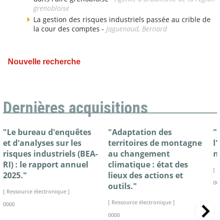
grenobloise
La gestion des risques industriels passée au crible de
la cour des comptes -
Jaguenaud, Bernard
Nouvelle recherche
Dernières acquisitions
"Le bureau d'enquêtes
"Adaptation des
"
et d'analyses sur les
territoires de montagne
l
risques industriels (BEA-
au changement
n
RI) : le rapport annuel
climatique : état des
[ 
2025."
lieux des actions et
00
outils."
[ Ressource électronique ]
[ Ressource électronique ]
0000
0000