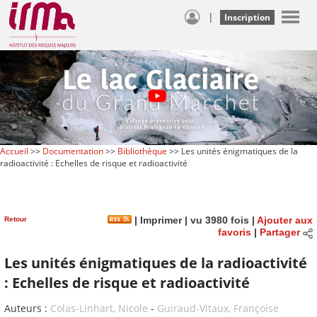
|
Inscription
Accueil
>>
Documentation
>>
Bibliothèque
>> Les unités énigmatiques de la
radioactivité : Echelles de risque et radioactivité
Retour
|
Imprimer
| vu 3980 fois |
Ajouter aux
favoris
|
Partager
Les unités énigmatiques de la radioactivité
: Echelles de risque et radioactivité
Auteurs :
Colas-Linhart, Nicole
-
Guiraud-Vitaux, Françoise