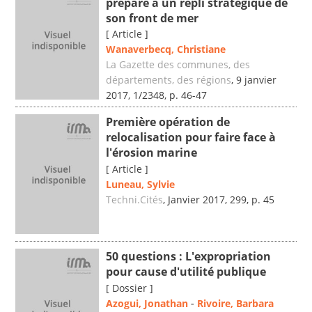
prépare à un repli stratégique de
son front de mer
[ Article ]
Wanaverbecq, Christiane
La Gazette des communes, des
départements, des régions
, 9 janvier
2017, 1/2348, p. 46-47
Première opération de
relocalisation pour faire face à
l'érosion marine
[ Article ]
Luneau, Sylvie
Techni.Cités
, Janvier 2017, 299, p. 45
50 questions : L'expropriation
pour cause d'utilité publique
[ Dossier ]
Azogui, Jonathan
-
Rivoire, Barbara