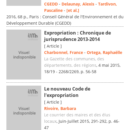
CGEDD
-
Delaunay, Alexis
-
Tardivon,
Pascaline
-
[et al.]
2016, 68 p., Paris : Conseil Général de l'Environnement et du
Développement Durable (CGEDD)
Expropriation : Chronique de
jurisprudence 2013-2014
[ Article ]
Charbonnel, France
-
Ortega, Raphaëlle
La Gazette des communes, des
départements, des régions
, 4 mai 2015,
18/19 - 2268/2269, p. 56-58
Le nouveau Code de
l'expropriation
[ Article ]
Rivoire, Barbara
Le courrier des maires et des élus
locaux
, Juin-Juillet 2015, 291-292, p. 46-
47