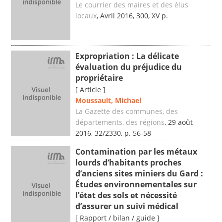
Le courrier des maires et des élus
locaux
, Avril 2016, 300, XV p.
Expropriation : La délicate
évaluation du préjudice du
propriétaire
[ Article ]
Moussault, Michael
La Gazette des communes, des
départements, des régions
, 29 août
2016, 32/2330, p. 56-58
Contamination par les métaux
lourds d’habitants proches
d’anciens sites miniers du Gard :
Études environnementales sur
l’état des sols et nécessité
d’assurer un suivi médical
[ Rapport / bilan / guide ]