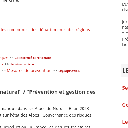
ommerciale.
L'u
ris
Jur
na
 des communes, des départements, des régions
Pré
Lid
sque
>>
Collectivité territoriale
ux
>>
Erosion côtière
L
>>
Mesures de prévention
>>
Expropriation
Se
 naturel" / "Prévention et gestion des
Gé
matique dans les Alpes du Nord — Bilan 2023 -
 sur l'état des Alpes : Gouvernance des risques
Le
s Introduction En France, les risques gravitaires