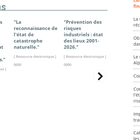
cli
ns
fin
La 
s
"La
"Prévention des
"Changem
ré
reconnaissance de
risques
climatique
l'état de
industriels : état
France - Ét
Ob
catastrophe
des lieux 2001-
connaissan
da
at
naturelle."
2026."
2025."
Le 
[ Ressource électronique ]
[ Ressource électronique ]
[ Ressource élec
s."
Al
0000
0000
0000
ue ]
Co
Co
l'é
ris
Im
tra
Cat
les