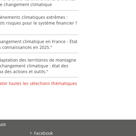
Stéphanie
 le changement climatique
0000
vénements climatiques extrêmes :
ls risques pour le système financier ?
angement climatique en France - État
s connaissances en 2025."
aptation des territoires de montagne
changement climatique : état des
ux des actions et outils."
Voir toutes les sélections thématiques
AUX
Facebook