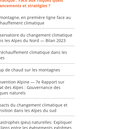
matique : Face aux risques quels
ancements et stratégies ?
montagne, en première ligne face au
ent
"Plan ministériel
"Événements
chauffement climatique
 en
de gestion des
climatiques
at des
vagues de
extrêmes : quels
servatoire du changement climatique
ces en
chaleur."
risques pour le
ns les Alpes du Nord — Bilan 2023
système financier
[ Ressource électronique ]
? "
réchauffement climatique dans les
tronique ]
0000
pes
[ Ressource électronique ]
0000
up de chaud sur les montagnes
"Ident
lignes 
nvention Alpine — 7e Rapport sur
pour d
tat des Alpes : Gouvernance des
résilie
ques naturels
propos
autori
pacts du changement climatique et
acteur
nsition dans les Alpes du sud
des Alpe
astrophes (peu) naturelles: Expliquer
[ Ressour
 liens entre les événements extrêmes