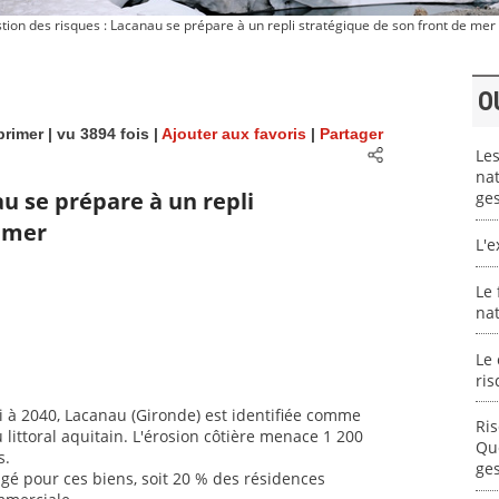
ion des risques : Lacanau se prépare à un repli stratégique de son front de mer
O
rimer
| vu 3894 fois |
Ajouter aux favoris
|
Partager
Les
nat
au se prépare à un repli
ges
e mer
L'e
Le 
na
Le 
ris
ici à 2040, Lacanau (Gironde) est identifiée comme
Ris
u littoral aquitain. L'érosion côtière menace 1 200
Que
s.
ges
agé pour ces biens, soit 20 % des résidences