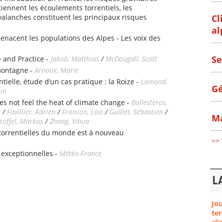
iennent les écoulements torrentiels, les
Cl
alanches constituent les principaux risques
al
enacent les populations des Alpes - Les voix des
Se
 and Practice -
Jakob, Matthias
/
McDougall, Scott
montagne -
Arnoux, Marie
tielle, étude d’un cas pratique : la Roize -
Lamand,
Gé
ain
es not feel the heat of climate change -
Ballesteros,
e
/
Favillier, Adrien
/
Francon, Loïc
/
Guillet, Sébastien
/
Ma
toffel, Markus
/
Zhong, Yihua
 torrentielles du monde est à nouveau
>> 
 exceptionnelles -
Météo-France
L
Jo
ter