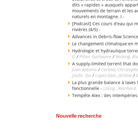
dits « rapides » auxquels appart
mouvements de terrain et les av
naturels en montagne. I -
[Podcast] Ces cours d'eau qui m
rivières (4/5) -
Advances in Debris-flow Science
Le changement climatique en 
Hydrologie et hydraulique torren
E.
/
Piton, Guillaume
/
Recking, Al
A supply-limited torrent that do
Juan Antonio
/
Corona, Christoph
Jiazhi, Qie
/
Lopez-Saez, Jérôme
/
S
La plus grande balance à laves
fonctionnelle -
Lässig , Reinhard
Tempête Alex : des intempéries
Nouvelle recherche