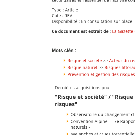
secondaires et l'essentiel de l'activité c
Type : Article
Cote : REV
Disponibilité : En consultation sur place
Ce document est extrait de
:
La Gazette
Mots clés :
Risque et société
>>
Acteur du ri
Risque naturel
>>
Risques littora
Prévention et gestion des risques
Dernières acquisitions pour
"Risque et société" / "Risque
risques"
Observatoire du changement cli
Convention Alpine — 7e Rapport
naturels -
avalanches et crues torrentielle