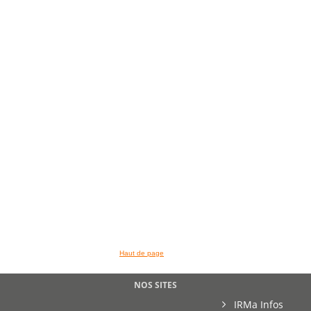
>> VOIR LA BIBLIOTHEQUE
Haut de page
NOS SITES
IRMa Infos