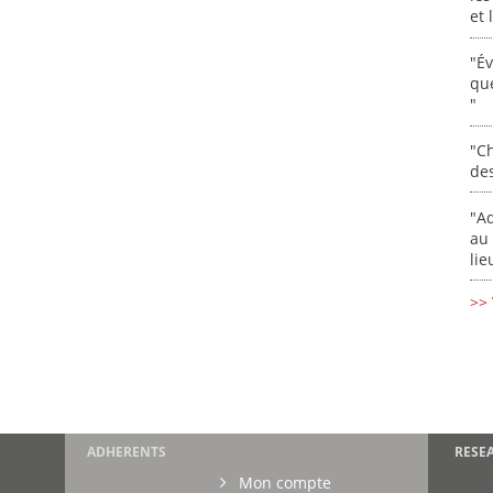
et
"É
que
"
"Ch
de
"Ad
au 
lie
>> 
ADHERENTS
RESE
Mon compte