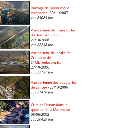
Barrage de Monteynard-
Avignonet
- 30/11/2007
vue 24024 fois
Vue aériene de l'Isère du lac
du Bois Gramont
-
27/10/2006
vue 22248 fois
Vue aériene de la ville de
Crolles et de
STMicroelectronics
-
27/10/2006
vue 22137 fois
Vue aérienne des papeteries
de Lancey
- 27/10/2006
vue 21470 fois
Crue de l'Ainan dans le
quartier de la Martinette
-
08/06/2002
vue 20429 fois