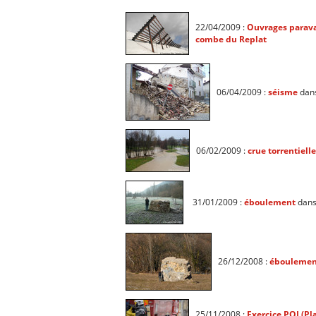
22/04/2009 :
Ouvrages paraval
combe du Replat
06/04/2009 :
séisme
dan
06/02/2009 :
crue torrentielle
31/01/2009 :
éboulement
dans
26/12/2008 :
éboulemen
25/11/2008 :
Exercice POI (P