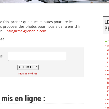
L
re fois, prenez quelques minutes pour lire les
s proposer des photos pour nous aider à enrichir
P
e :
info@irma-grenoble.com
ase.
C
- 
- 
- 
és :
- 
- 
- 
- 
- 
Plus de critères
- 
- 
- 
- 
- l
mis en ligne :
- 
- 
- 