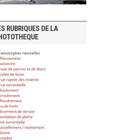
ES RUBRIQUES DE LA
HOTOTHEQUE
atastrophes naturelles
affaissement
avalanche
chute de pierres et de blocs
coulée de boue
crue rapide des rivières
crue torrentielle
éboulement
écroulement
effondrement
feu de forêt
glissement de terrain
inondation de plaine
ave torrentielle
ruissellement / ravinement
séisme
tempête