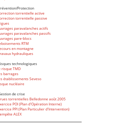
révention/Protection
correction torrentielle active
correction torrentielle passive
Digues
ouvrages paravalanches actifs
ouvrages paravalanches passifs
ouvrages pare-blocs
reboisements RTM
secours en montagne
Travaux hydrauliques
isques technologiques
le risque TMD
les barrages
les établissements Seveso
risque nucléaire
estion de crise
Crues torrentielles Belledonne août 2005
Exercice POI (Plan d'Opération Interne)
Exercice PPI (Plan Particulier d'Intervention)
Tempête ALEX