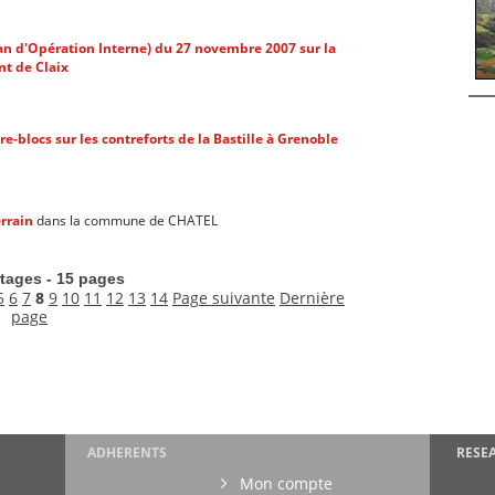
lan d'Opération Interne) du 27 novembre 2007 sur la
t de Claix
re-blocs sur les contreforts de la Bastille à Grenoble
rrain
dans la commune de CHATEL
tages - 15 pages
5
6
7
8
9
10
11
12
13
14
Page suivante
Dernière
page
ADHERENTS
RESE
Mon compte