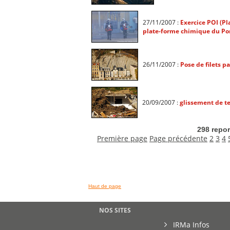
27/11/2007 :
Exercice POI (P
plate-forme chimique du Pon
26/11/2007 :
Pose de filets pa
20/09/2007 :
glissement de te
298 repor
Première page
Page précédente
2
3
4
Haut de page
NOS SITES
IRMa Infos