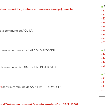
P
anches actifs (râteliers et barrières à neige) dans la
- 
- 
- 
- 
- 
- 
s la commune de AQUILA
- 
- 
- 
dans la commune de SALAISE SUR SANNE
R
- 
- 
- 
- 
 la commune de SAINT QUENTIN SUR ISERE
G
- 
- 
- 
t
dans la commune de SAINT PAUL DE VARCES
- 
lan d’Opération Interne) "grande ampleur" du 25/11/2008