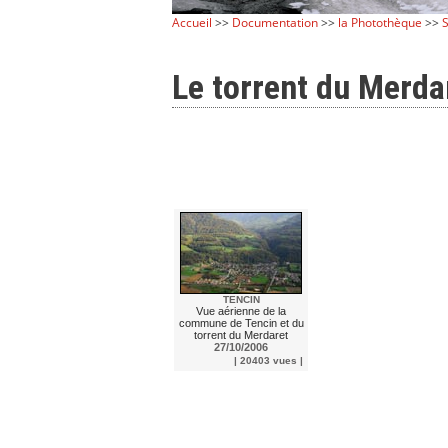
Accueil
>>
Documentation
>>
la Photothèque
>>
S
Le torrent du Merda
TENCIN
Vue aérienne de la
commune de Tencin et du
torrent du Merdaret
27/10/2006
| 20403 vues |