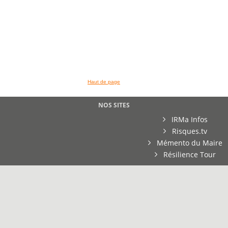
Haut de page
NOS SITES
IRMa Infos
Risques.tv
Mémento du Maire
Résilience Tour