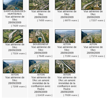
SAINT-ALBAN-DES-
Vue aérienne de
Vue aérienne de
Vue aérienne de
HURTIERES
l'Arc
l'Arc
l'Arc
Vue aérienne de
28/09/2009
28/09/2009
28/09/2009
l'Arc
| 7455 vues |
| 6875 vues |
| 7237 vues |
28/09/2009
| 7420 vues |
Vue aérienne de
BOURGNEUF
AITON
AITON
Vue aérienne de
Vue aérienne de
Vue aérienne de
l'Arc
l'Arc
l'Arc
l'Arc
28/09/2009
28/09/2009
28/09/2009
28/09/2009
| 7324 vues |
| 7645 vues |
| 7150 vues |
| 7174 vues |
AITON
AITON
AITON
Vue aérienne de
Vue aérienne de
Vue aérienne de
l'Arc
l'Arc en amont
l'Arc en amont
28/09/2009
immédiat de la
immédiat de la
confluence avec
confluence avec
| 7208 vues |
l'Isère
l'Isère
28/09/2009
28/09/2009
| 11419 vues |
| 7028 vues |