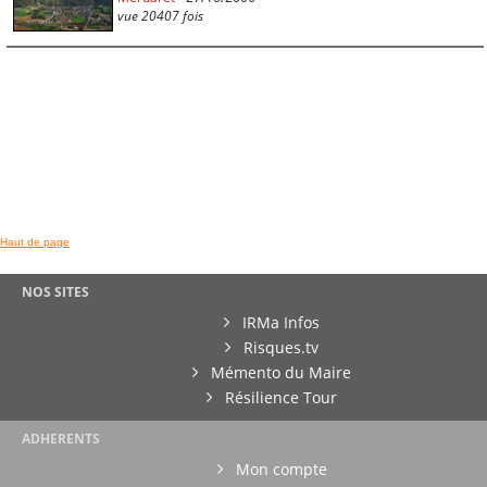
vue 20407 fois
Haut de page
NOS SITES
IRMa Infos
Risques.tv
Mémento du Maire
Résilience Tour
ADHERENTS
Mon compte