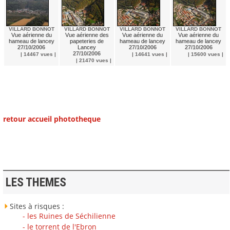
VILLARD BONNOT
VILLARD BONNOT
VILLARD BONNOT
VILLARD BONNOT
Vue aérienne du
Vue aérienne des
Vue aérienne du
Vue aérienne du
hameau de lancey
papeteries de
hameau de lancey
hameau de lancey
27/10/2006
Lancey
27/10/2006
27/10/2006
27/10/2006
| 14467 vues |
| 14641 vues |
| 15600 vues |
| 21470 vues |
retour accueil phototheque
LES THEMES
Sites à risques :
- les Ruines de Séchilienne
- le torrent de l'Ebron