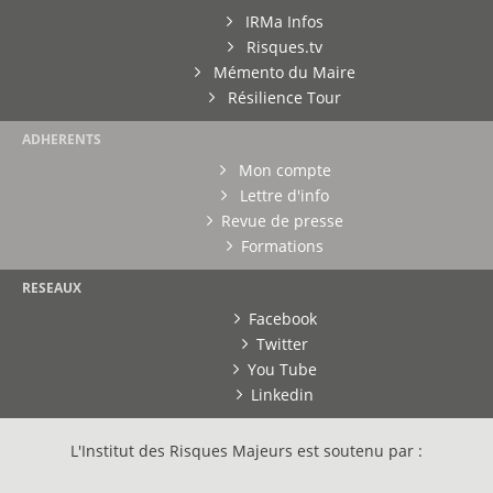
IRMa Infos
Risques.tv
Mémento du Maire
Résilience Tour
ADHERENTS
Mon compte
Lettre d'info
Revue de presse
Formations
RESEAUX
Facebook
Twitter
You Tube
Linkedin
L'Institut des Risques Majeurs est soutenu par :