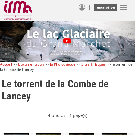
|
Inscription
Accueil
>>
Documentation
>>
la Photothèque
>>
Sites à risques
>> le torrent de
la Combe de Lancey
Le torrent de la Combe de
Lancey
4 photos - 1 page(s)