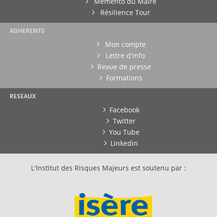
Mémento du Maire
Résilience Tour
ADHERENTS
Mon compte
Lettre d'info
Revue de presse
Formations
RESEAUX
Facebook
Twitter
You Tube
Linkedin
L'Institut des Risques Majeurs est soutenu par :