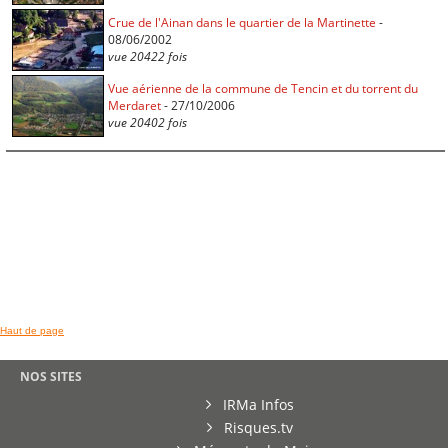
Crue de l'Ainan dans le quartier de la Martinette
-
08/06/2002
vue 20422 fois
Vue aérienne de la commune de Tencin et du torrent du
Merdaret
- 27/10/2006
vue 20402 fois
Haut de page
NOS SITES
IRMa Infos
Risques.tv