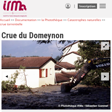
|
Inscription
Accueil
>>
Documentation
>>
la Photothèque
>>
Catastrophes naturelles
>>
crue torrentielle
Crue du Domeynon