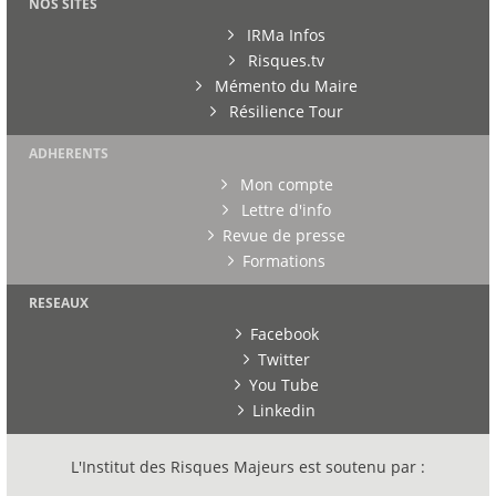
NOS SITES
IRMa Infos
Risques.tv
Mémento du Maire
Résilience Tour
ADHERENTS
Mon compte
Lettre d'info
Revue de presse
Formations
RESEAUX
Facebook
Twitter
You Tube
Linkedin
L'Institut des Risques Majeurs est soutenu par :