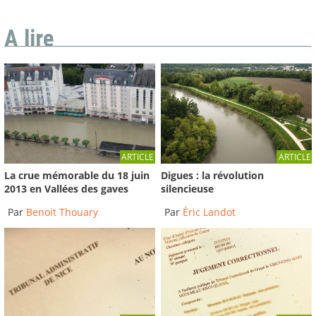
A lire
ARTICLE
ARTICLE
La crue mémorable du 18 juin
Digues : la révolution
2013 en Vallées des gaves
silencieuse
Par
Benoit Thouary
Par
Éric Landot