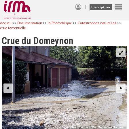
|
Inscription
Accueil
>>
Documentation
>>
la Photothèque
>>
Catastrophes naturelles
>>
crue torrentielle
Crue du Domeynon