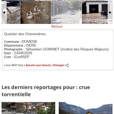
Retour
Quartier des Chenevières.
DOMENE
Commune :
ISERE
Département :
:
Sébastien GOMINET (Institut des Risques Majeurs)
Photographe
:
23/08/2005
Date
:
61w95EP
Cote
| vue 4507 fois |
Ajouter aux favoris
|
Partager
Les derniers reportages pour : crue
torrentielle