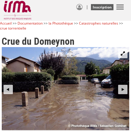
|
Inscription
Accueil
>>
Documentation
>>
la Photothèque
>>
Catastrophes naturelles
>>
crue torrentielle
Crue du Domeynon