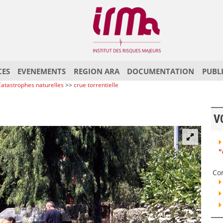
CES
EVENEMENTS
REGION ARA
DOCUMENTATION
PUBL
atastrophes naturelles
>>
crue torrentielle
V
"
Co