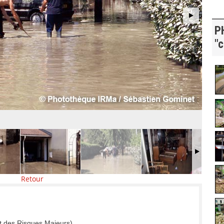
P
"c
Retour
t des Risques Majeurs)