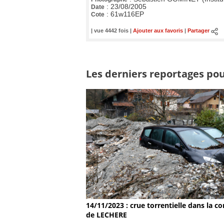
:
23/08/2005
Date
:
61w116EP
Cote
| vue 4442 fois |
Ajouter aux favoris
|
Partager
Les derniers reportages pour
14/11/2023 : crue torrentielle dans la
de LECHERE