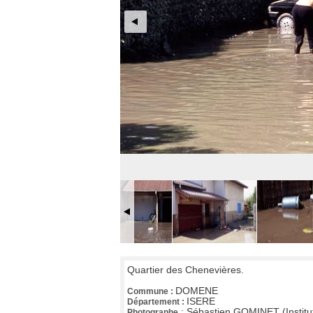
Quartier des Chenevières.
DOMENE
Commune :
ISERE
Département :
:
Sébastien GOMINET (Institu
Photographe