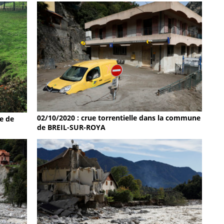
02/10/2020 : crue torrentielle dans la commune
e de
de BREIL-SUR-ROYA