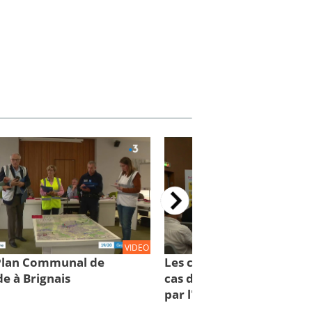
VIDEO
 Plan Communal de
Les comportements à con
e à Brignais
cas d'inondations : des cl
par l'IRMa et la mission 