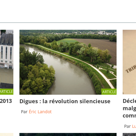
ARTICLE
ARTICLE
Décl
 2013
Digues : la révolution silencieuse
malg
Par
Éric Landot
comm
Par
L