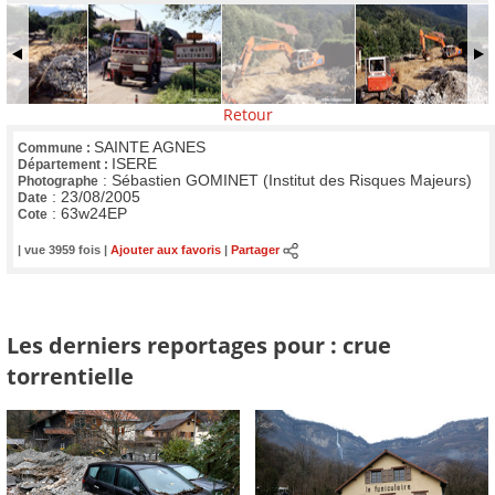
Retour
SAINTE AGNES
Commune :
ISERE
Département :
:
Sébastien GOMINET (Institut des Risques Majeurs)
Photographe
:
23/08/2005
Date
:
63w24EP
Cote
| vue 3959 fois |
Ajouter aux favoris
|
Partager
Les derniers reportages pour : crue
torrentielle