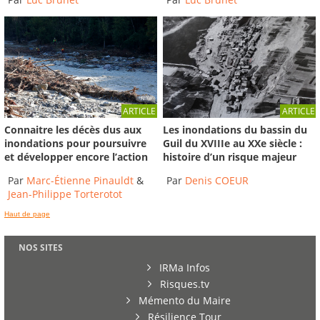
ARTICLE
ARTICLE
Connaitre les décès dus aux
Les inondations du bassin du
inondations pour poursuivre
Guil du XVIIIe au XXe siècle :
et développer encore l’action
histoire d’un risque majeur
Par
Marc-Étienne Pinauldt
&
Par
Denis COEUR
Jean-Philippe Torterotot
Haut de page
NOS SITES
IRMa Infos
Risques.tv
Mémento du Maire
Résilience Tour