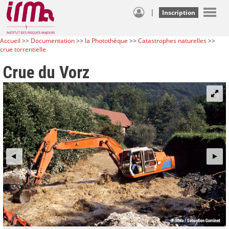
|
Inscription
Accueil
>>
Documentation
>>
la Photothèque
>>
Catastrophes naturelles
>>
crue torrentielle
Crue du Vorz