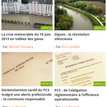
ARTICLE
ARTICLE
La crue mémorable du 18 juin
Digues : la révolution
2013 en Vallées des gaves
silencieuse
Par
Benoit Thouary
Par
Éric Landot
ARTICLE
ARTICLE
Déclenchement tardif du PCS
PCS : de l’obligation
malgré une alerte préfectorale
réglementaire à l’efficience
: la commune responsable
opérationnelle
Par
Luc Brunet
Par
Luc Brunet