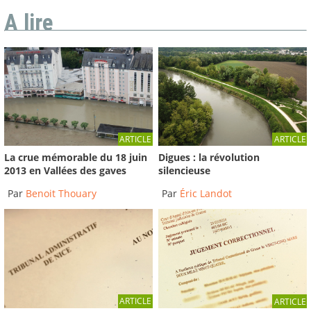
A lire
ARTICLE
ARTICLE
La crue mémorable du 18 juin
Digues : la révolution
2013 en Vallées des gaves
silencieuse
Par
Benoit Thouary
Par
Éric Landot
ARTICLE
ARTICLE