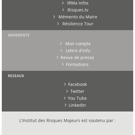
IRMa Infos
Risques.tv
Mémento du Maire
Résilience Tour
ADHERENTS
Mon compte
Lettre d'info
Revue de presse
Formations
RESEAUX
Facebook
Twitter
You Tube
Linkedin
L'Institut des Risques Majeurs est soutenu par :