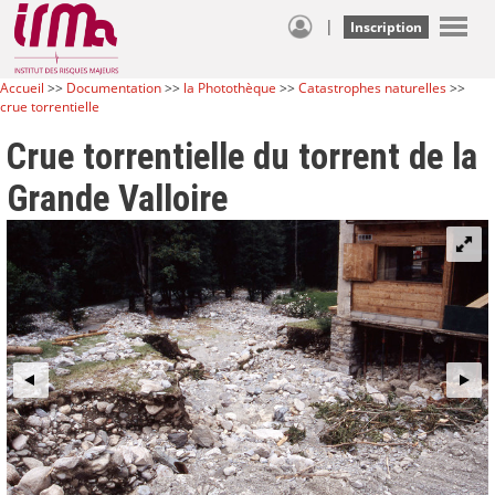
|
Inscription
Accueil
>>
Documentation
>>
la Photothèque
>>
Catastrophes naturelles
>>
crue torrentielle
Crue torrentielle du torrent de la
Grande Valloire