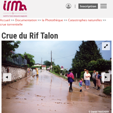
|
Inscription
Accueil
>>
Documentation
>>
la Photothèque
>>
Catastrophes naturelles
>>
crue torrentielle
Crue du Rif Talon