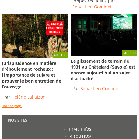
Propos recueillis par
Sébastien Gominet
ARTICLE
ARTICLE
Le glissement de terrain de
Jurisprudence en matière
1931 au Châtelard (Savoie) est
d'éboulement rocheux :
encore aujourd'hui un sujet
l’importance de suivre et
d'actualité
prouver le bon entretien de
l’ouvrage
Par
Sébastien Gominet
Par
Hélène Lallaizon
Haut de page
NOS SITES
IRMa Infos
Risques.tv