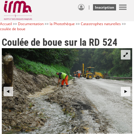
|
Inscription
Accueil
>>
Documentation
>>
la Photothèque
>>
Catastrophes naturelles
>>
coulée de boue
Coulée de boue sur la RD 524