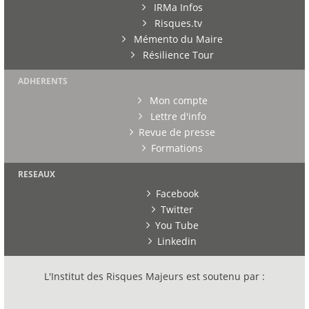
IRMa Infos
Risques.tv
Mémento du Maire
Résilience Tour
ADHERENTS
Mon compte
Lettre d'info
Revue de presse
Formations
RESEAUX
Facebook
Twitter
You Tube
Linkedin
L'Institut des Risques Majeurs est soutenu par :