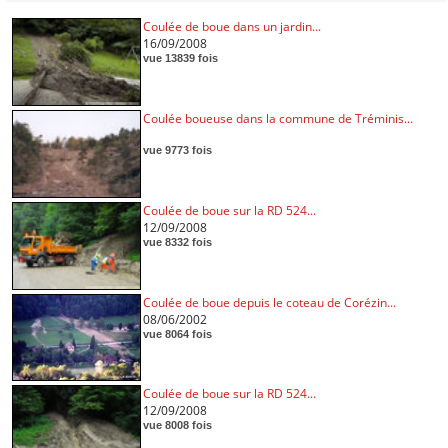
Coulée de boue dans un jardin...
16/09/2008
vue 13839 fois
Coulée boueuse dans la commune de Tréminis...
vue 9773 fois
Coulée de boue sur la RD 524...
12/09/2008
vue 8332 fois
Coulée de boue depuis le coteau de Corézin...
08/06/2002
vue 8064 fois
Coulée de boue sur la RD 524...
12/09/2008
vue 8008 fois