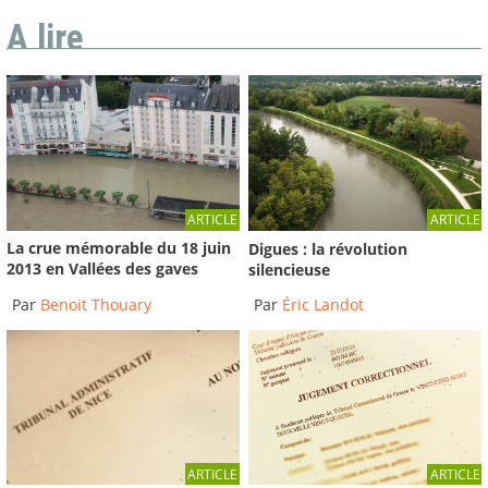
A lire
ARTICLE
ARTICLE
La crue mémorable du 18 juin
Digues : la révolution
2013 en Vallées des gaves
silencieuse
Par
Benoit Thouary
Par
Éric Landot
ARTICLE
ARTICLE