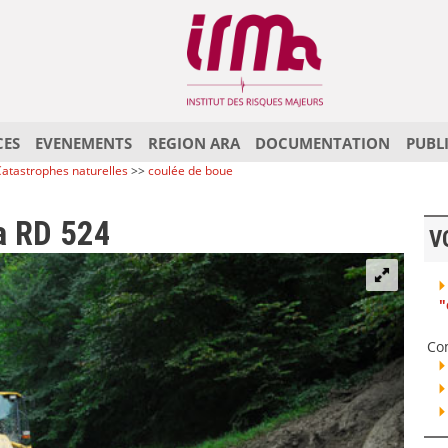
CES
EVENEMENTS
REGION ARA
DOCUMENTATION
PUBL
atastrophes naturelles
>>
coulée de boue
la RD 524
V
"
Co