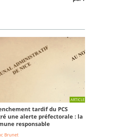
ARTICLE
enchement tardif du PCS
ré une alerte préfectorale : la
une responsable
uc Brunet