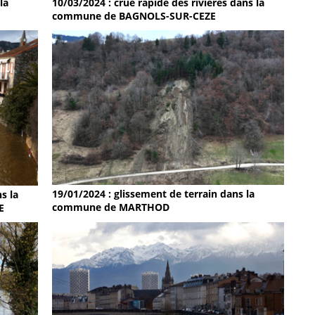
la
10/03/2024 : crue rapide des rivières dans la
commune de BAGNOLS-SUR-CEZE
19/01/2024 : glissement de terrain dans la
s la
commune de MARTHOD
E