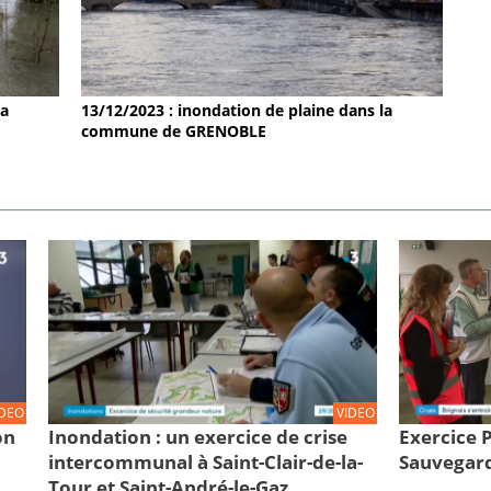
la
13/12/2023 : inondation de plaine dans la
commune de GRENOBLE
IDEO
VIDEO
on
Inondation : un exercice de crise
Exercice
intercommunal à Saint-Clair-de-la-
Sauvegard
Tour et Saint-André-le-Gaz