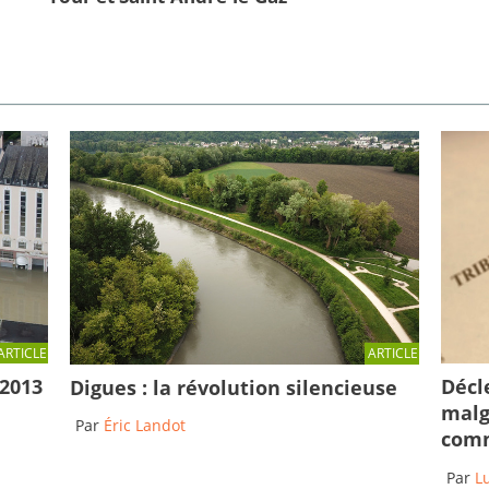
ARTICLE
ARTICLE
Décl
 2013
Digues : la révolution silencieuse
malg
Par
Éric Landot
comm
Par
L