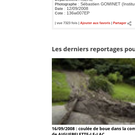
:
Sébastien GOMINET (Institu
Photographe
:
12/09/2008
Date
:
136w007EP
Cote
| vue 7323 fois |
Ajouter aux favoris
|
Partager
Les derniers reportages pou
16/09/2008 : coulée de boue dans la c
de AIGUEBELETTE-LE-LAC