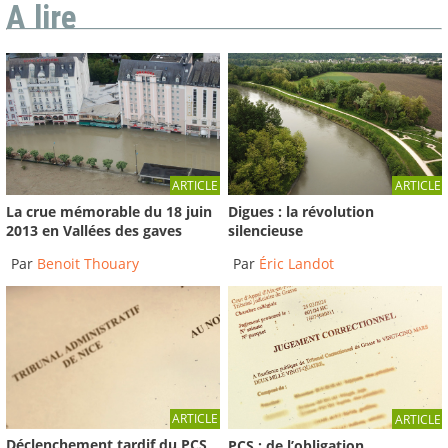
A lire
ARTICLE
ARTICLE
La crue mémorable du 18 juin
Digues : la révolution
2013 en Vallées des gaves
silencieuse
Par
Benoit Thouary
Par
Éric Landot
ARTICLE
ARTICLE
Déclenchement tardif du PCS
PCS : de l’obligation