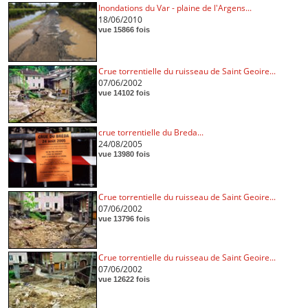
Inondations du Var - plaine de l'Argens...
18/06/2010
vue 15866 fois
Crue torrentielle du ruisseau de Saint Geoire...
07/06/2002
vue 14102 fois
crue torrentielle du Breda...
24/08/2005
vue 13980 fois
Crue torrentielle du ruisseau de Saint Geoire...
07/06/2002
vue 13796 fois
Crue torrentielle du ruisseau de Saint Geoire...
07/06/2002
vue 12622 fois