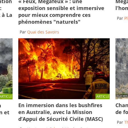
ntion
« Feux, Mégafeux » : une
Méga
:
exposition sensible et immersive
l’ho
 à La
pour mieux comprendre ces
Par
Pl
phénomènes "naturels"
Par
Quai des Savoirs
ARTICLE
ARTICLE
En immersion dans les bushfires
Chan
a
en Australie, avec la Mission
de f
n et
d’Appui de Sécurité Civile (MASC)
Par
T