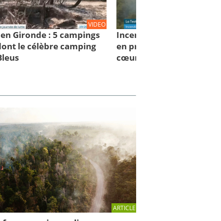
VIDEO
 en Gironde : 5 campings
Incendie en Gironde : le 
 dont le célèbre camping
en première ligne pour vi
Bleus
cœur du brasier
ARTICLE