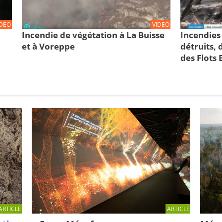
IDEO
VIDEO
Incendie de végétation à La Buisse
Incendies
et à Voreppe
détruits,
des Flots 
ARTICLE
ARTICLE