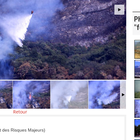
P
"f
Retour
t des Risques Majeurs)