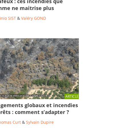
feux : ces incendies que
mme ne maitrise plus
inio SIST
&
Valéry GOND
ARTICLE
gements globaux et incendies
orêts : comment s’adapter ?
homas Curt
&
Sylvain Dupire