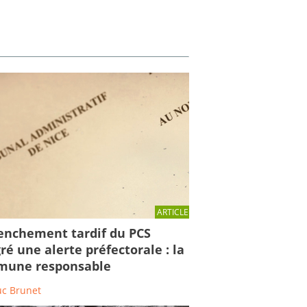
ARTICLE
enchement tardif du PCS
ré une alerte préfectorale : la
une responsable
uc Brunet