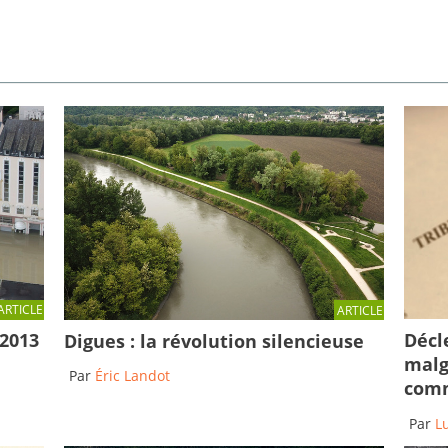
ARTICLE
ARTICLE
Décl
 2013
Digues : la révolution silencieuse
malg
Par
Éric Landot
comm
Par
L