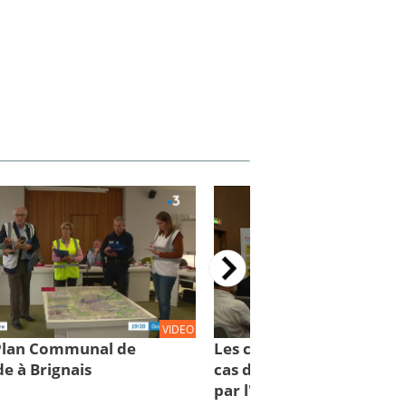
VIDEO
 Plan Communal de
Les comportements à con
e à Brignais
cas d'inondations : des cl
par l'IRMa et la mission 