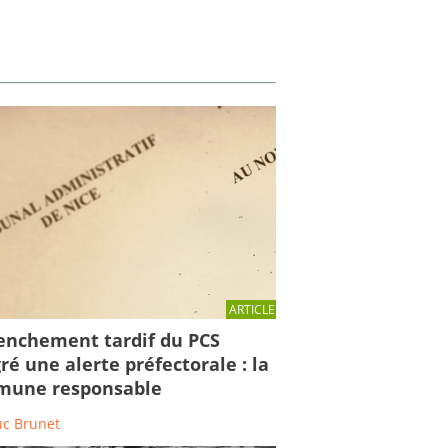
ARTICLE
enchement tardif du PCS
ré une alerte préfectorale : la
une responsable
uc Brunet