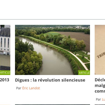
ARTICLE
ARTICLE
Décl
 2013
Digues : la révolution silencieuse
malg
Par
Éric Landot
comm
Par
L