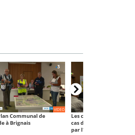
VIDEO
 Plan Communal de
Les comportements à con
e à Brignais
cas d'inondations : des cl
par l'IRMa et la mission 